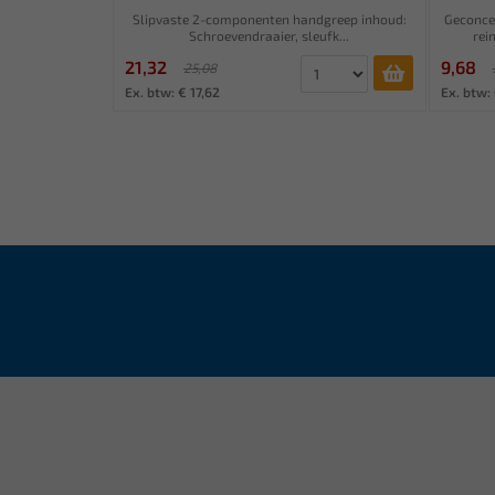
Slipvaste 2-componenten handgreep inhoud:
Geconce
Schroevendraaier, sleufk...
rei
21,32
9,68
25,08
Ex. btw: € 17,62
Ex. btw: