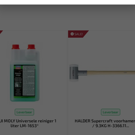
SALE!
Leverbaar
Leverbaar
UI MOLY Universele reiniger 1
HALDER Supercraft voorhame
liter LM-1653*
/ 9.3KG H-3366.11...