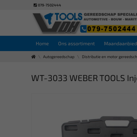
079-7502444
Home
Ons assortiment
Maandaanbied
Autogereedschap
Distributie en motor gereedsc
WT-3033 WEBER TOOLS Inject