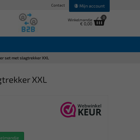
Contact
Mijn account
0
Winkelmandje
€ 0,00
er set met slagtrekker XXL
gtrekker XXL
nkelmandje