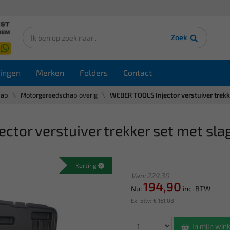
Zoek
ingen
Merken
Folders
Contact
hap
Motorgereedschap overig
WEBER TOOLS Injector verstuiver trekk
or verstuiver trekker set met sla
Korting
Van: 229,30
194,90
Nu:
inc. BTW
Ex. btw: € 161,08
In mijn wi