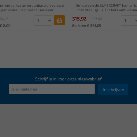
ntreerde, waterverdunbare universele
De kop van de SUPERCRAFT hamer is
niger, ideaal voor wand- en vloer...
met staal gruis. Dit betekent wannee
315,92
21,18
351,02
 € 8,00
Ex. btw: € 261,09
Schrijf je in voor onze
nieuwsbrief
Inschrijven