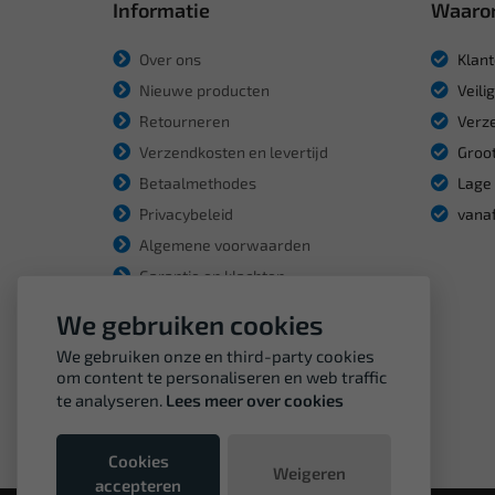
Informatie
Waaro
Over ons
Klant
Nieuwe producten
Veili
Retourneren
Verze
Verzendkosten en levertijd
Groot
Betaalmethodes
Lage 
Privacybeleid
vanaf
Algemene voorwaarden
Garantie en klachten
We gebruiken cookies
We gebruiken onze en third-party cookies
om content te personaliseren en web traffic
te analyseren.
Lees meer over cookies
Cookies
Weigeren
accepteren