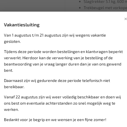
Slagtrekker 5.1 kg, 600
Trekbeugel met vorkope
Trekbeugel met vorkope
Spindel M17 x 1.0, exte
Vakantiesluiting
Adapter met buitenschro
Adapter met binnendraad
Van 1 augustus t/m 21 augustus zijn wij wegens vakantie
Slagtrekker adapter voo
gesloten.
Tijdens deze periode worden bestellingen en klantvragen beperkt
verwerkt. Hierdoor kan de verwerking van je bestelling of de
Klantenservice,
werkdagen v
beantwoording van je vraag langer duren dan je van ons gewend
Veilig online betalen met
o.a.
bent.
Verzending:
gemiddeld 1-3 
Daarnaast zijn wij gedurende deze periode telefonisch niet
Groot assortiment,
wekelijk
bereikbaar.
Lage verzendkosten NL
€ 6,
vanaf € 75
gratis verzending
Vanaf 22 augustus zijn wij weer volledig beschikbaar en doen wij
ons best om eventuele achterstanden zo snel mogelijk weg te
werken.
Bedankt voor je begrip en we wensen je een fijne zomer!