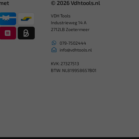
 met
© 2026 Vdhtools.nl
VDH Tools
Industrieweg 14 A
2712LB Zoetermeer
079-7502444
info@vdhtools.nl
KVK: 27327513
BTW: NL819958657B01