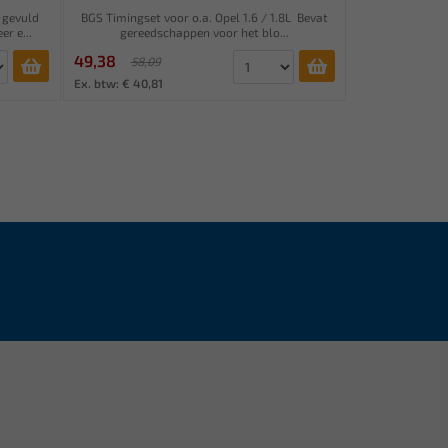
 gevuld
BGS Timingset voor o.a. Opel 1.6 / 1.8L Bevat
r e...
gereedschappen voor het blo...
49,38
58,09
Ex. btw: € 40,81