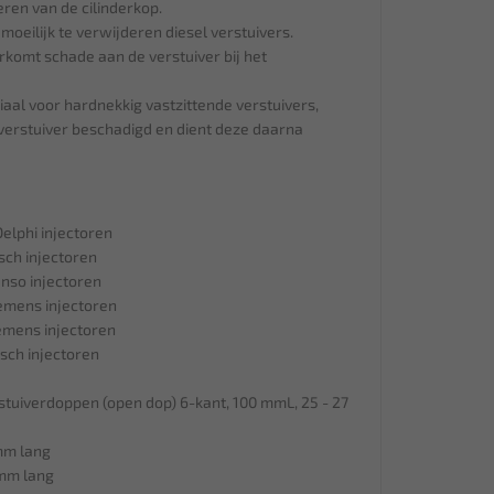
ren van de cilinderkop.
 moeilijk te verwijderen diesel verstuivers.
rkomt schade aan de verstuiver bij het
aal voor hardnekkig vastzittende verstuivers,
verstuiver beschadigd en dient deze daarna
elphi injectoren
sch injectoren
nso injectoren
emens injectoren
emens injectoren
sch injectoren
rstuiverdoppen (open dop) 6-kant, 100 mmL, 25 - 27
 mm lang
 mm lang