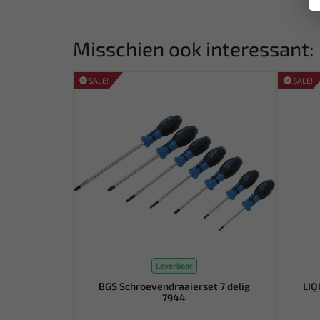
Misschien ook interessant:
SALE!
SALE!
Leverbaar
BGS Schroevendraaierset 7 delig
LIQ
7944