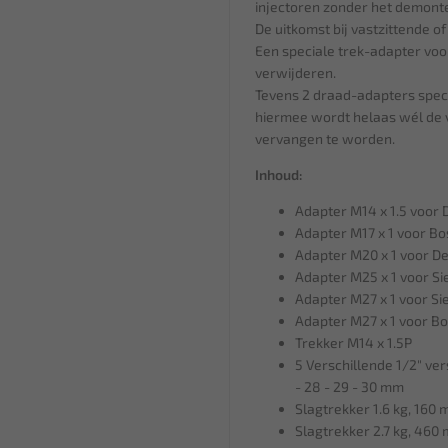
injectoren zonder het demonte
De uitkomst bij vastzittende of
Een speciale trek-adapter voo
verwijderen.
Tevens 2 draad-adapters speci
hiermee wordt helaas wél de 
vervangen te worden.
Inhoud:
Adapter M14 x 1.5 voor D
Adapter M17 x 1 voor Bo
Adapter M20 x 1 voor De
Adapter M25 x 1 voor Si
Adapter M27 x 1 voor Si
Adapter M27 x 1 voor Bo
Trekker M14 x 1.5P
5 Verschillende 1/2" ve
- 28 - 29 - 30 mm
Slagtrekker 1.6 kg, 160
Slagtrekker 2.7 kg, 460