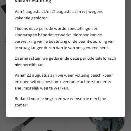
Vakantiesluiting
Van 1 augustus t/m 21 augustus zijn wij wegens
vakantie gesloten.
Tijdens deze periode worden bestellingen en
Leverbaar
Leverbaar
klantvragen beperkt verwerkt. Hierdoor kan de
Zekering smeltstrook G-strip
RODAC Potkrik 8 ton TL108N
verwerking van je bestelling of de beantwoording van
48V 63A (1 st.) BL-SM...
je vraag langer duren dan je van ons gewend bent.
Daarnaast zijn wij gedurende deze periode telefonisch
26,77
54,33
96,80
niet bereikbaar.
Ex. btw: € 22,12
Ex. btw: € 44,90
Vanaf 22 augustus zijn wij weer volledig beschikbaar
en doen wij ons best om eventuele achterstanden zo
snel mogelijk weg te werken.
Bedankt voor je begrip en we wensen je een fijne
zomer!