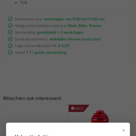
T70
Klantenservice,
werkdagen van 9:00 tot 17:00 uur
Veilig online betalen met
o.a. iDeal, Billie, Klarna
Verzending:
gemiddeld 1-3 werkdagen
Groot assortiment,
wekelijks nieuwe producten
Lage verzendkosten NL
€ 6,95
vanaf € 75
gratis verzending
Misschien ook interessant:
SALE!
×