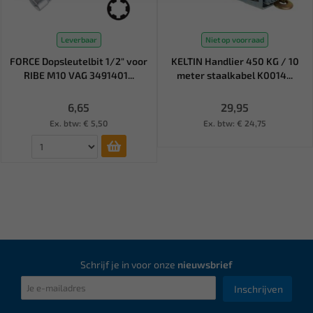
Leverbaar
Niet op voorraad
FORCE Dopsleutelbit 1/2" voor
KELTIN Handlier 450 KG / 10
RIBE M10 VAG 3491401...
meter staalkabel K0014...
6,65
29,95
Ex. btw: € 5,50
Ex. btw: € 24,75
Schrijf je in voor onze
nieuwsbrief
Inschrijven