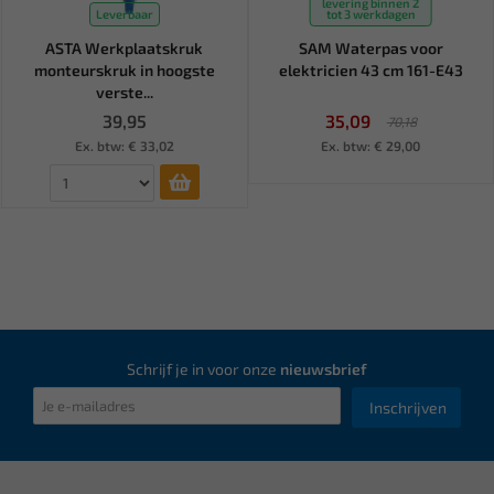
levering binnen 2
Leverbaar
tot 3 werkdagen
ASTA Werkplaatskruk
SAM Waterpas voor
monteurskruk in hoogste
elektricien 43 cm 161-E43
verste...
39,95
35,09
70,18
Ex. btw: € 33,02
Ex. btw: € 29,00
Schrijf je in voor onze
nieuwsbrief
Inschrijven