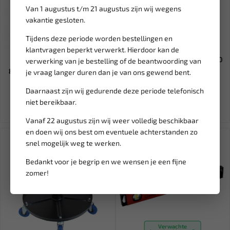
Van 1 augustus t/m 21 augustus zijn wij wegens
vakantie gesloten.
Tijdens deze periode worden bestellingen en
Niet op voorraad
Niet op voorraad
klantvragen beperkt verwerkt. Hierdoor kan de
FORCE Practical
SILVERLINE Velgenborstel 250
verwerking van je bestelling of de beantwoording van
gereedschapwagen 415-delig
mm 250311
je vraag langer duren dan je van ons gewend bent.
(Foam)...
Daarnaast zijn wij gedurende deze periode telefonisch
2.179,39
6,40
2.563,99
niet bereikbaar.
Ex. btw: € 1.801,15
Ex. btw: € 5,29
Vanaf 22 augustus zijn wij weer volledig beschikbaar
en doen wij ons best om eventuele achterstanden zo
SALE!
snel mogelijk weg te werken.
Bedankt voor je begrip en we wensen je een fijne
zomer!
Verwachte