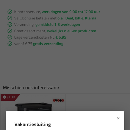
Klantenservice,
werkdagen van 9:00 tot 17:00 uur
Veilig online betalen met
o.a. iDeal, Billie, Klarna
Verzending:
gemiddeld 1-3 werkdagen
Groot assortiment,
wekelijks nieuwe producten
Lage verzendkosten NL
€ 6,95
vanaf € 75
gratis verzending
Misschien ook interessant:
SALE!
×
Vakantiesluiting