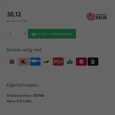
38,12
Ex. btw: € 31,50
In mijn winkelmandje
Betaal veilig met
Eigenschappen
Artikelnummer:
115746
Merk:
FIX CARS