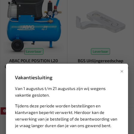
Leverbaar
Leverbaar
ABAC POLE POSITION L20
BGS Uitlijngereedschap
Compressor 24 liter 1129100...
krukastrillingsdemper voor...
×
Vakantiesluiting
320,65
29,95
Ex. btw: € 265,00
Ex. btw: € 24,75
Van 1 augustus t/m 21 augustus zijn wij wegens
vakantie gesloten.
Tijdens deze periode worden bestellingen en
SALE!
SALE!
klantvragen beperkt verwerkt. Hierdoor kan de
verwerking van je bestelling of de beantwoording van
je vraag langer duren dan je van ons gewend bent.