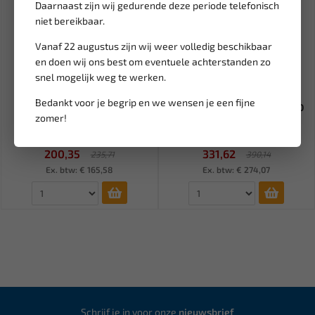
Daarnaast zijn wij gedurende deze periode telefonisch
niet bereikbaar.
Vanaf 22 augustus zijn wij weer volledig beschikbaar
en doen wij ons best om eventuele achterstanden zo
snel mogelijk weg te werken.
Leverbaar
Leverbaar
Bedankt voor je begrip en we wensen je een fijne
FORCE Timingset BMW S54
BGS Timingset VAG 2.5 / 4.9 D
zomer!
Vanos 3.2L 907G20
/ TDI PD - VW T5 /To...
200,35
331,62
235,71
390,14
Ex. btw: € 165,58
Ex. btw: € 274,07
Schrijf je in voor onze
nieuwsbrief