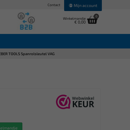
Contact
Mijn account
0
Winkelmandje
€ 0,00
BER TOOLS Spanrolsleutel VAG
nkelmandje