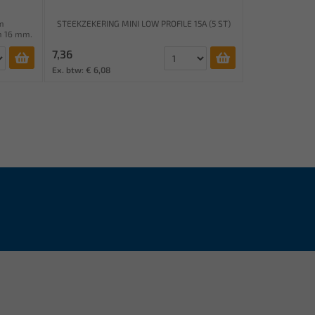
m
STEEKZEKERING MINI LOW PROFILE 15A (5 ST)
m 16 mm.
7,36
Ex. btw: € 6,08