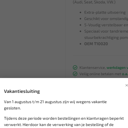
(Audi, Seat, Skoda, VW.)
Extra-platte uitvoering
Geschikt voor omstandi
5-Voudig verstelbaar en
Speciaal voor tandrieme
stuurbekrachtiging po
OEM T10020
Klantenservice,
werkdagen v
Veilig online betalen met
o.a.
Verzending:
gemiddeld 1-3 
Groot assortiment,
wekelijk
Vakantiesluiting
Lage verzendkosten NL
€ 6,
vanaf € 75
gratis verzending
Van 1 augustus t/m 21 augustus zijn wij wegens vakantie
gesloten.
Tijdens deze periode worden bestellingen en klantvragen beperkt
verwerkt. Hierdoor kan de verwerking van je bestelling of de