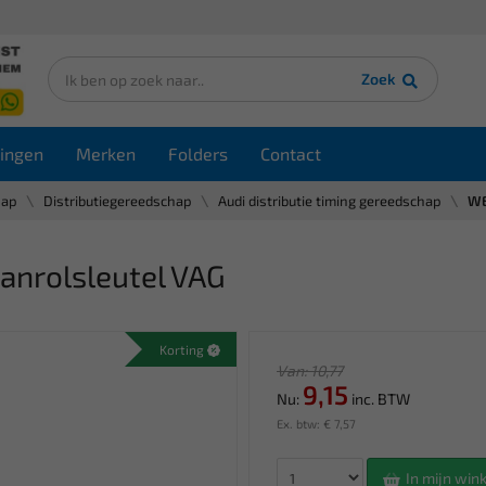
Zoek
ingen
Merken
Folders
Contact
hap
Distributiegereedschap
Audi distributie timing gereedschap
WE
nrolsleutel VAG
Korting
Van: 10,77
9,15
Nu:
inc. BTW
Ex. btw: € 7,57
In mijn wi