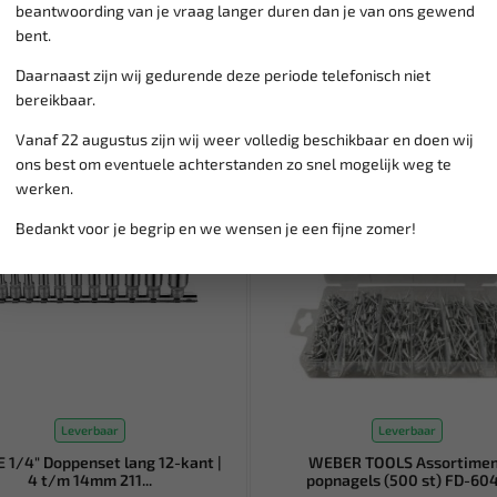
beantwoording van je vraag langer duren dan je van ons gewend
bent.
Daarnaast zijn wij gedurende deze periode telefonisch niet
bereikbaar.
Vanaf 22 augustus zijn wij weer volledig beschikbaar en doen wij
ons best om eventuele achterstanden zo snel mogelijk weg te
werken.
Bedankt voor je begrip en we wensen je een fijne zomer!
Leverbaar
Leverbaar
 1/4" Doppenset lang 12-kant |
WEBER TOOLS Assortime
4 t/m 14mm 211...
popnagels (500 st) FD-60