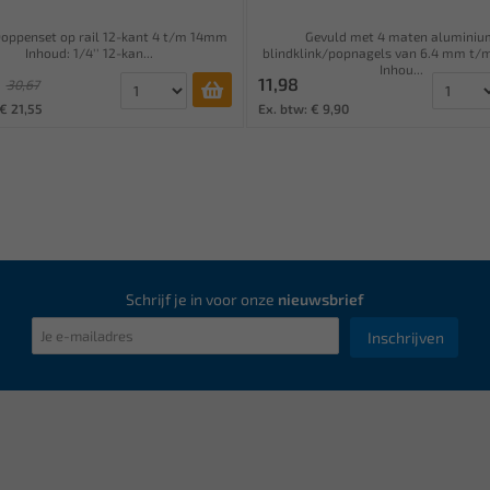
oppenset op rail 12-kant 4 t/m 14mm
Gevuld met 4 maten aluminiu
Inhoud: 1/4'' 12-kan...
blindklink/popnagels van 6.4 mm t/
Inhou...
11,98
30,67
€ 21,55
Ex. btw: € 9,90
Schrijf je in voor onze
nieuwsbrief
Inschrijven