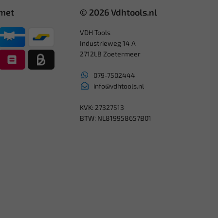
 met
© 2026 Vdhtools.nl
VDH Tools
Industrieweg 14 A
2712LB Zoetermeer
079-7502444
info@vdhtools.nl
KVK: 27327513
BTW: NL819958657B01