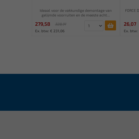
Ideaal voor de vakkundige demontage van
FORCE D
gelijmde voorruiten en de meeste acht...
279,58
26,07
328,91
Ex. btw: € 231,06
Ex. btw: 