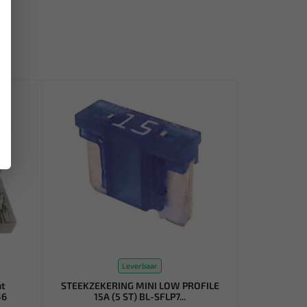
Leverbaar
nt
STEEKZEKERING MINI LOW PROFILE
46
15A (5 ST) BL-SFLP7...