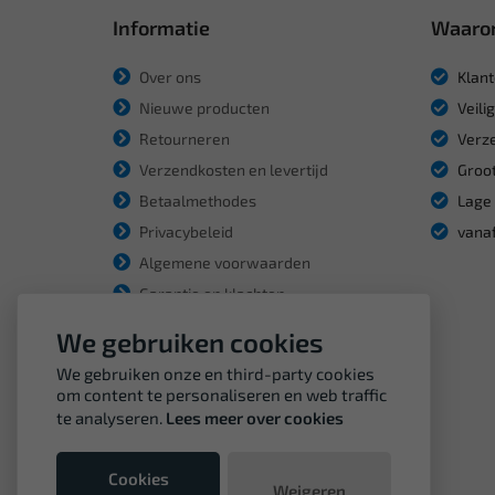
Informatie
Waaro
Over ons
Klant
Nieuwe producten
Veili
Retourneren
Verze
Verzendkosten en levertijd
Groot
Betaalmethodes
Lage 
Privacybeleid
vanaf
Algemene voorwaarden
Garantie en klachten
We gebruiken cookies
We gebruiken onze en third-party cookies
om content te personaliseren en web traffic
te analyseren.
Lees meer over cookies
Cookies
Weigeren