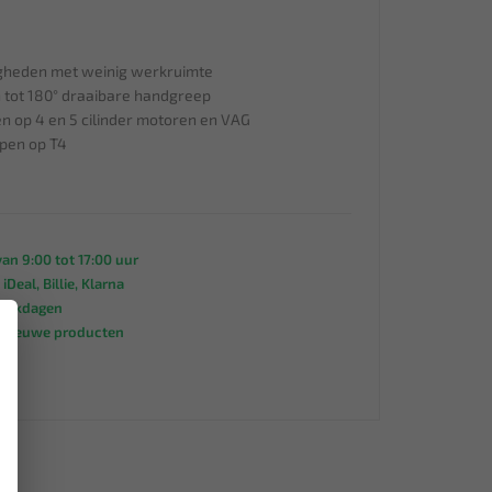
gheden met weinig werkruimte
 tot 180° draaibare handgreep
n op 4 en 5 cilinder motoren en VAG
mpen op T4
an 9:00 tot 17:00 uur
 iDeal, Billie, Klarna
werkdagen
×
s nieuwe producten
95