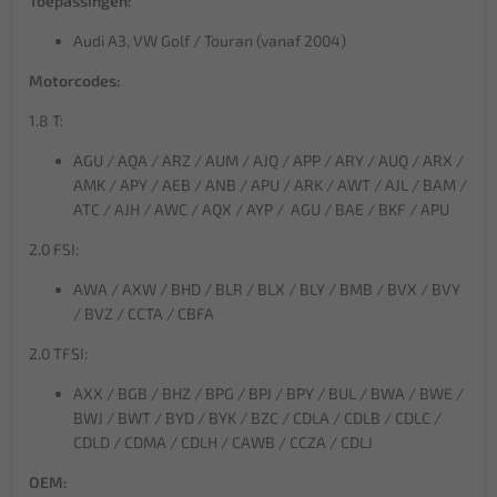
Toepassingen:
Audi A3, VW Golf / Touran (vanaf 2004)
Motorcodes:
1.8 T:
AGU / AQA / ARZ / AUM / AJQ / APP / ARY / AUQ / ARX /
AMK / APY / AEB / ANB / APU / ARK / AWT / AJL / BAM /
ATC / AJH / AWC / AQX / AYP / AGU / BAE / BKF / APU
2.0 FSI:
AWA / AXW / BHD / BLR / BLX / BLY / BMB / BVX / BVY
/ BVZ / CCTA / CBFA
2.0 TFSI:
AXX / BGB / BHZ / BPG / BPJ / BPY / BUL / BWA / BWE /
BWJ / BWT / BYD / BYK / BZC / CDLA / CDLB / CDLC /
CDLD / CDMA / CDLH / CAWB / CCZA / CDLJ
OEM: