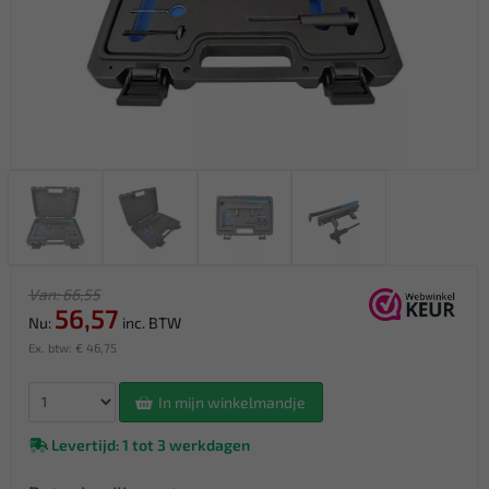
Van: 66,55
56,57
Nu:
inc. BTW
Ex. btw: € 46,75
In mijn winkelmandje
Levertijd: 1 tot 3 werkdagen