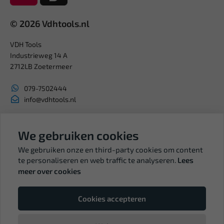
© 2026 Vdhtools.nl
VDH Tools
Industrieweg 14 A
2712LB Zoetermeer
079-7502444
info@vdhtools.nl
KVK: 27327513
BTW: NL819958657B01
We gebruiken cookies
We gebruiken onze en third-party cookies om content
te personaliseren en web traffic te analyseren.
Lees
meer over cookies
Volg ons
Cookies accepteren