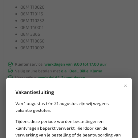
OEM T10020
OEM T10115
OEM T10252
OEM T40011
OEM 3366
OEM T10060
OEM T10092
Klantenservice,
werkdagen van 9:00 tot 17:00 uur
Veilig online betalen met
o.a. iDeal, Billie, Klarna
Verzending:
gemiddeld 1-3 werkdagen
×
Groot assortiment,
wekelijks nieuwe producten
Lage verzendkosten NL
€ 6,95
Vakantiesluiting
vanaf € 75
gratis verzending
Van 1 augustus t/m 21 augustus zijn wij wegens
vakantie gesloten.
Tijdens deze periode worden bestellingen en
klantvragen beperkt verwerkt. Hierdoor kan de
verwerking van je bestelling of de beantwoording van