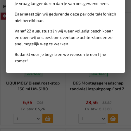
je vraag langer duren dan je van ons gewend bent.
Misschien ook interessant:
Daarnaast zijn wij gedurende deze periode telefonisch
SALE!
SALE!
niet bereikbaar.
Vanaf 22 augustus zijn wij weer volledig beschikbaar
en doen wij ons best om eventuele achterstanden zo
snel mogelijk weg te werken.
Bedankt voor je begrip en we wensen je een fijne
zomer!
Leverbaar
Leverbaar
LIQUI MOLY Diesel roet-stop
BGS Montagegereedschap
150 ml LM-5180
tandwiel inspuitpomp Ford 2...
6,36
28,56
7,95
33,60
Ex. btw: € 5,26
Ex. btw: € 23,60