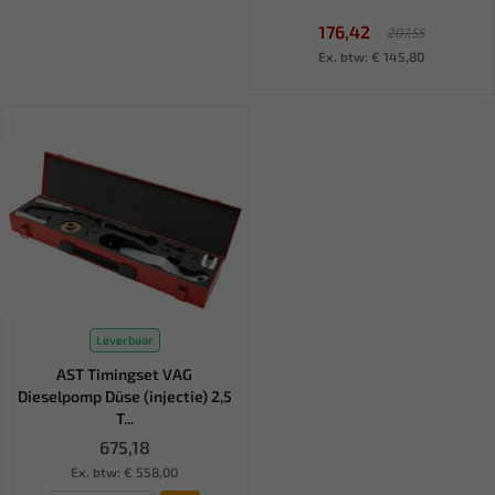
176,42
207,55
Ex. btw: € 145,80
Leverbaar
AST Timingset VAG
Dieselpomp Düse (injectie) 2,5
T...
675,18
Ex. btw: € 558,00