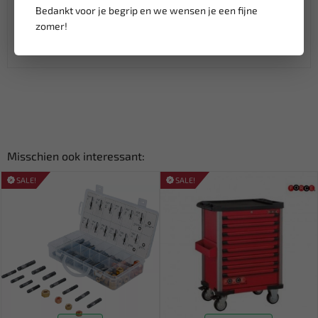
Verzending:
gemiddeld 1-3 werkdagen
Bedankt voor je begrip en we wensen je een fijne
Groot assortiment,
wekelijks nieuwe producten
zomer!
Lage verzendkosten NL
€ 6,95
vanaf € 75
gratis verzending
Misschien ook interessant:
SALE!
SALE!