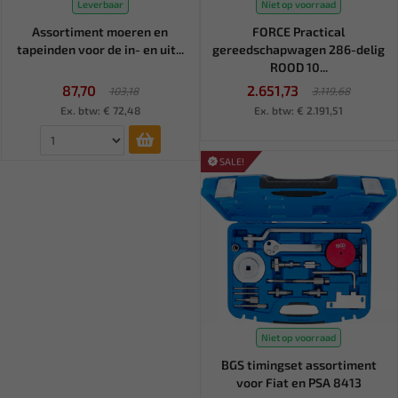
Leverbaar
Niet op voorraad
Assortiment moeren en
FORCE Practical
tapeinden voor de in- en uit...
gereedschapwagen 286-delig
ROOD 10...
87,70
2.651,73
103,18
3.119,68
Ex. btw: € 72,48
Ex. btw: € 2.191,51
SALE!
Niet op voorraad
BGS timingset assortiment
voor Fiat en PSA 8413