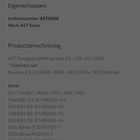
Eigenschappen
Artikelnummer:
AST5000
Merk:
AST Tools
Productomschrijving
AST Timingset BMW benzine 2.5 / 3.0 - AST 5000
Tijdafstel set
Benzine 2,5 / 3,0 N52 / N52K / N53 / N54 / N55 (ketting).
BMW
2.5 / 3.0 N52 / N52K / N53 / N54 / N55
116d (E81/82/87/88)(04-14)
125i (E81/82/87/88)(04-14)
130i (E81/82/87/88)(04-14)
135i (E81/82/87/88)(04-14)
135i/xDrive (F20/F21)(11-)
235i/xDrive (F22)(14-)