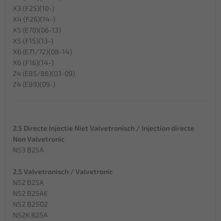
X3 (F25)(10-)
X4 (F26)(14-)
X5 (E70)(06-13)
X5 (F15)(13-)
X6 (E71/72)(08-14)
X6 (F16)(14-)
Z4 (E85/86)(03-09)
Z4 (E89)(09-)
2.5 Directe Injectie Niet Valvetronisch / Injection directe
Non Valvetronic
N53 B25A
2.5 Valvetronisch / Valvetronic
N52 B25A
N52 B25AE
N52 B25O2
N52K B25A