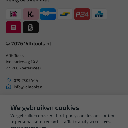
© 2026 Vdhtools.nl
VDH Tools
Industrieweg 14 A
2712LB Zoetermeer
079-7502444
info@vdhtools.nl
KVK: 27327513
BTW: NL819958657B01
We gebruiken cookies
We gebruiken onze en third-party cookies om content
te personaliseren en web traffic te analyseren.
Lees
meer over cookies