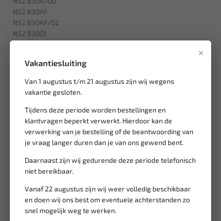
N52 B30A/O0
N52 B30AF
N52 B30AF/O2
N52 B30O1
N52 B30O2
×
N52 B30U1
Vakantiesluiting
N52K B25A
N52K B30A
Van 1 augustus t/m 21 augustus zijn wij wegens
N52K B30A/O1
vakantie gesloten.
N52K B30AE
N52K B30AF
Tijdens deze periode worden bestellingen en
N55 B30A
klantvragen beperkt verwerkt. Hierdoor kan de
N55 B30A/M0
verwerking van je bestelling of de beantwoording van
N55 B30A/O0
je vraag langer duren dan je van ons gewend bent.
N55 B30M0
Daarnaast zijn wij gedurende deze periode telefonisch
N55 B30MO
niet bereikbaar.
N55 B30O0
Vanaf 22 augustus zijn wij weer volledig beschikbaar
en doen wij ons best om eventuele achterstanden zo
Klantenservice,
werkdagen van 9:00 tot 17:00 uur
snel mogelijk weg te werken.
Veilig online betalen met
o.a. iDeal, Billie, Klarna