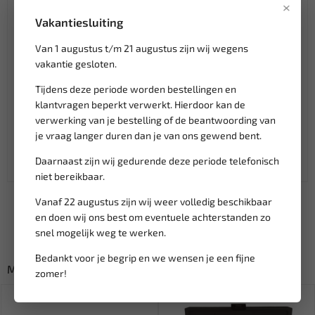
365 488
×
Pompschijf-trekker, te gebruiken zoals OEM 11 8 030
Vakantiesluiting
Spanelement-blokkeerpen, te gebruiken zoals OEM 11 4
Van 1 augustus t/m 21 augustus zijn wij wegens
120
vakantie gesloten.
Klantenservice,
werkdagen van 9:00 tot 17:00 uur
Tijdens deze periode worden bestellingen en
Veilig online betalen met
o.a. iDeal, Billie, Klarna
klantvragen beperkt verwerkt. Hierdoor kan de
Verzending:
gemiddeld 1-3 werkdagen
verwerking van je bestelling of de beantwoording van
Groot assortiment,
wekelijks nieuwe producten
je vraag langer duren dan je van ons gewend bent.
Lage verzendkosten NL
€ 6,95
Daarnaast zijn wij gedurende deze periode telefonisch
vanaf € 75
gratis verzending
niet bereikbaar.
Vanaf 22 augustus zijn wij weer volledig beschikbaar
en doen wij ons best om eventuele achterstanden zo
snel mogelijk weg te werken.
Bedankt voor je begrip en we wensen je een fijne
Misschien ook interessant:
zomer!
SALE!