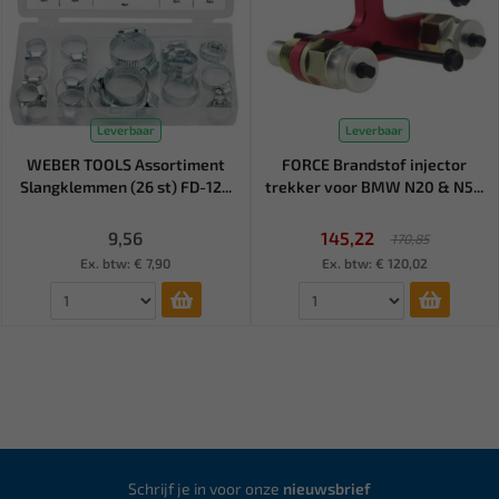
Leverbaar
Leverbaar
WEBER TOOLS Assortiment
FORCE Brandstof injector
Slangklemmen (26 st) FD-12...
trekker voor BMW N20 & N5...
9,56
145,22
170,85
Ex. btw: € 7,90
Ex. btw: € 120,02
Schrijf je in voor onze
nieuwsbrief