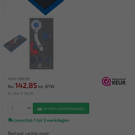
Van: 168,06
142,85
Nu:
inc. BTW
Ex. btw: € 118,06
In mijn winkelmandje
Levertijd: 1 tot 3 werkdagen
Betaal veilig met