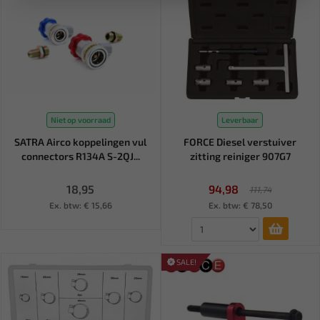
Niet op voorraad
Leverbaar
SATRA Airco koppelingen vul
FORCE Diesel verstuiver
connectors R134A S-2QJ...
zitting reiniger 907G7
18,95
94,98
111,74
Ex. btw: € 15,66
Ex. btw: € 78,50
SALE!