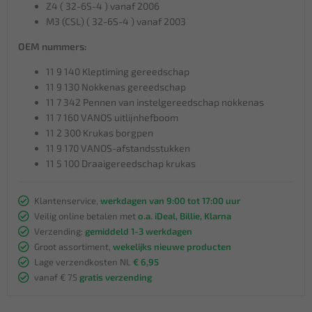
Z4 ( 32-6S-4 ) vanaf 2006
M3 (CSL) ( 32-6S-4 ) vanaf 2003
OEM nummers:
11 9 140 Kleptiming gereedschap
11 9 130 Nokkenas gereedschap
11 7 342 Pennen van instelgereedschap nokkenas
11 7 160 VANOS uitlijnhefboom
11 2 300 Krukas borgpen
11 9 170 VANOS-afstandsstukken
11 5 100 Draaigereedschap krukas
Klantenservice,
werkdagen van 9:00 tot 17:00 uur
Veilig online betalen met
o.a. iDeal, Billie, Klarna
Verzending:
gemiddeld 1-3 werkdagen
Groot assortiment,
wekelijks nieuwe producten
Lage verzendkosten NL
€ 6,95
vanaf € 75
gratis verzending