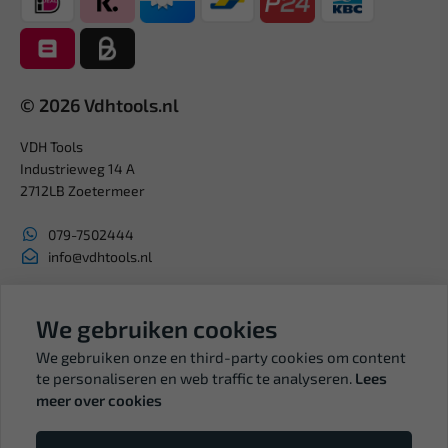
© 2026 Vdhtools.nl
VDH Tools
Industrieweg 14 A
2712LB Zoetermeer
079-7502444
info@vdhtools.nl
KVK: 27327513
BTW: NL819958657B01
We gebruiken cookies
We gebruiken onze en third-party cookies om content
te personaliseren en web traffic te analyseren.
Lees
meer over cookies
Volg ons