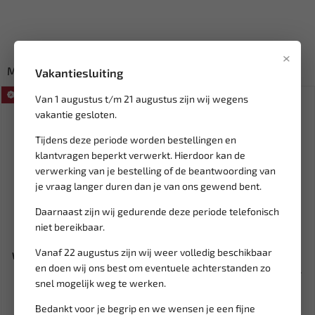
×
Misschien ook interessant:
Vakantiesluiting
SALE!
Van 1 augustus t/m 21 augustus zijn wij wegens
vakantie gesloten.
Tijdens deze periode worden bestellingen en
klantvragen beperkt verwerkt. Hierdoor kan de
verwerking van je bestelling of de beantwoording van
je vraag langer duren dan je van ons gewend bent.
Daarnaast zijn wij gedurende deze periode telefonisch
niet bereikbaar.
Niet op voorraad
Niet op voorraad
Vanaf 22 augustus zijn wij weer volledig beschikbaar
WEBER TOOLS Timingset Fiat
TCE Professioneel banden
en doen wij ons best om eventuele achterstanden zo
1.7 - 1.9 diesel WT-209...
balanceer apparaat met be...
snel mogelijk weg te werken.
50,91
2.055,79
59,89
Bedankt voor je begrip en we wensen je een fijne