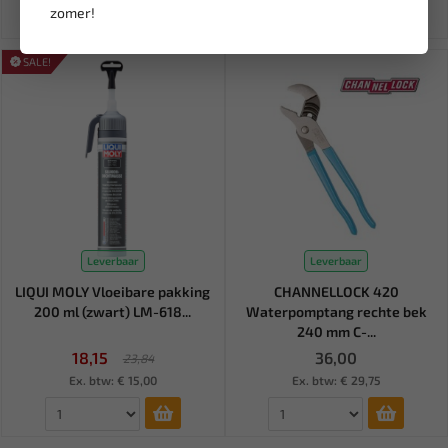
Ex. btw: € 42,08
Ex. btw: € 1.699,00
zomer!
SALE!
Leverbaar
Leverbaar
LIQUI MOLY Vloeibare pakking
CHANNELLOCK 420
200 ml (zwart) LM-618...
Waterpomptang rechte bek
240 mm C-...
18,15
36,00
23,84
Ex. btw: € 15,00
Ex. btw: € 29,75