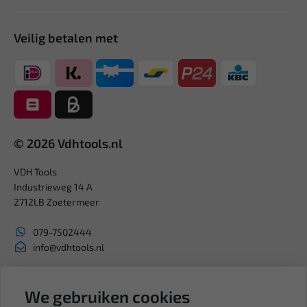
Veilig betalen met
© 2026 Vdhtools.nl
VDH Tools
Industrieweg 14 A
2712LB Zoetermeer
079-7502444
info@vdhtools.nl
KVK: 27327513
BTW: NL819958657B01
We gebruiken cookies