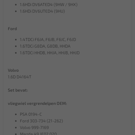
1.6HDi DV6ATED4 (9HW / 9HX)
1.6HDi DV6UTED4 (9HU)
Ford
1.4TDCi F6JA, F6JB, F6JC, F6JD
1.6TDCi G8DA, G8DB, HHDA
1.6TDCi HHDB, HHJA, HHJB, HHJD
Volvo
1.6D D4164T
Set bevat:
vliegwiel vergrendelpen OEM:
PSA 0194-C
Ford 303-734 (21-262)
Volvo 999-7169
Mazda 49 JE02 020