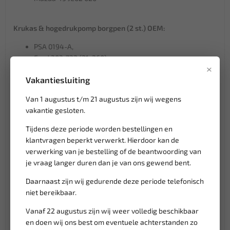
Krukas & hogedrukpomp borgpen (2 st.) OEM:
PSA 0194-A,
Ford 303-732 (21-260)
×
Volvo 999-7233
Vakantiesluiting
Mazda 49 JE02 018
Van 1 augustus t/m 21 augustus zijn wij wegens
Nokkenas borgpen OEM:
vakantie gesloten.
PSA 0194-B
Tijdens deze periode worden bestellingen en
Ford 303-735 (21-263)
klantvragen beperkt verwerkt. Hierdoor kan de
Volvo 999-7122
verwerking van je bestelling of de beantwoording van
Mazda 49 JE02 021
je vraag langer duren dan je van ons gewend bent.
Daarnaast zijn wij gedurende deze periode telefonisch
Klantenservice,
werkdagen van 9:00 tot 17:00 uur
niet bereikbaar.
Veilig online betalen met
o.a. iDeal, Billie, Klarna
Vanaf 22 augustus zijn wij weer volledig beschikbaar
Verzending:
gemiddeld 1-3 werkdagen
en doen wij ons best om eventuele achterstanden zo
Groot assortiment,
wekelijks nieuwe producten