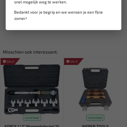
snel mogelijk weg te werken.
Lage verzendkosten NL
€ 6,95
vanaf € 75
gratis verzending
Bedankt voor je begrip en we wensen je een fijne
zomer!
Misschien ook interessant:
SALE!
SALE!
Leverbaar
Leverbaar
FORCE 1/2" Momentsleutel 15
WEBER TOOLS