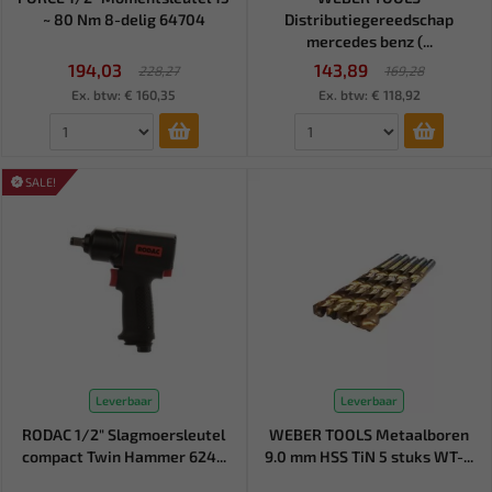
~ 80 Nm 8-delig 64704
Distributiegereedschap
mercedes benz (...
194,03
143,89
228,27
169,28
Ex. btw: € 160,35
Ex. btw: € 118,92
SALE!
Leverbaar
Leverbaar
RODAC 1/2" Slagmoersleutel
WEBER TOOLS Metaalboren
compact Twin Hammer 624...
9.0 mm HSS TiN 5 stuks WT-...