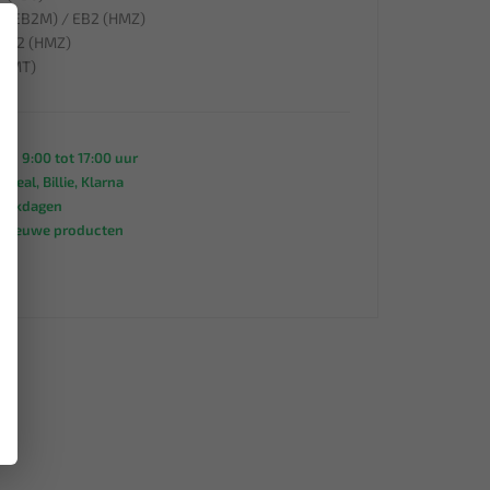
MY (EB2M) / EB2 (HMZ)
×
/ EB2 (HMZ)
 (HMT)
an 9:00 tot 17:00 uur
 iDeal, Billie, Klarna
werkdagen
s nieuwe producten
95