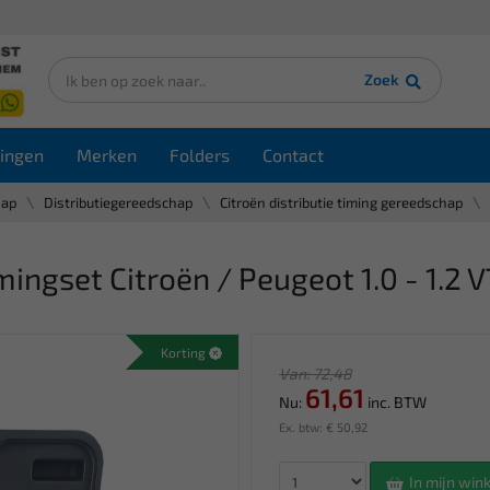
Zoek
ingen
Merken
Folders
Contact
hap
Distributiegereedschap
Citroën distributie timing gereedschap
gset Citroën / Peugeot 1.0 - 1.2 V
Korting
Van: 72,48
61,61
Nu:
inc. BTW
Ex. btw: € 50,92
In mijn wi