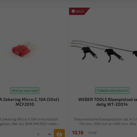
SALE!
Niet op voorraad
Tijdelijk uitverkocht
A Zekering Micro 2, 10A (50st)
WEBER TOOLS Blaaspistool se
MCF2010
delig WT-20014
 Zekering Micro II 10A in kunststof
Pneumatische blaaspistolen set in 3 
gdoos. Net als OEM MICRO2-zeker...
110 mm, 300 mm en 490 mm. Alle b
10,18
11,98