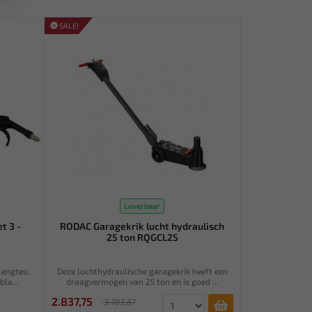
SALE!
Leverbaar
t 3 -
RODAC Garagekrik lucht hydraulisch
25 ton RQGCL25
lengtes;
Deze luchthydraulische garagekrik heeft een
la...
draagvermogen van 25 ton en is goed ...
2.837,75
3.783,67