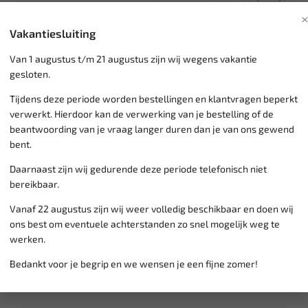
1.2 VTi : HMZ (EB2) / H
1.2 E-VTi : EB2F (HMZ) 
Vakantiesluiting
1.2 PureTech VTi : EB2D
Van 1 augustus t/m 21 augustus zijn wij wegens vakantie
gesloten.
Tijdens deze periode worden bestellingen en klantvragen beperkt
Klantenservice,
werkdagen v
verwerkt. Hierdoor kan de verwerking van je bestelling of de
Veilig online betalen met
o.a.
beantwoording van je vraag langer duren dan je van ons gewend
Verzending:
gemiddeld 1-3 
bent.
Groot assortiment,
wekelijk
Lage verzendkosten NL
€ 6,
Daarnaast zijn wij gedurende deze periode telefonisch niet
vanaf € 75
gratis verzending
bereikbaar.
Vanaf 22 augustus zijn wij weer volledig beschikbaar en doen wij
ons best om eventuele achterstanden zo snel mogelijk weg te
werken.
Bedankt voor je begrip en we wensen je een fijne zomer!