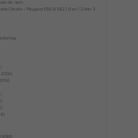
van de riem.
tie Citroën / Peugeot EB0 & EB2 1.0 en 1.2 liter 3-
eedschap
)
-2016)
2016)
)
6)
6)
16)
Z (EB0)