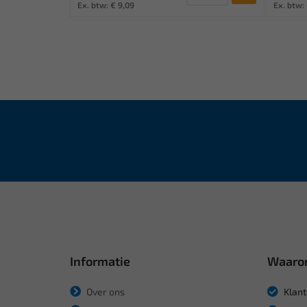
Ex. btw: € 9,09
Ex. btw: 
Informatie
Waaro
Over ons
Klant