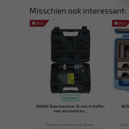
Misschien ook interessant:
SALE!
SALE!
Leverbaar
RODAC Boormachine 10 mm in Koffer
BGS
met accessoires...
Deze boormachine met 10 mm
Voor 
snelspanboorkop is zowel te gebruiken als
moto