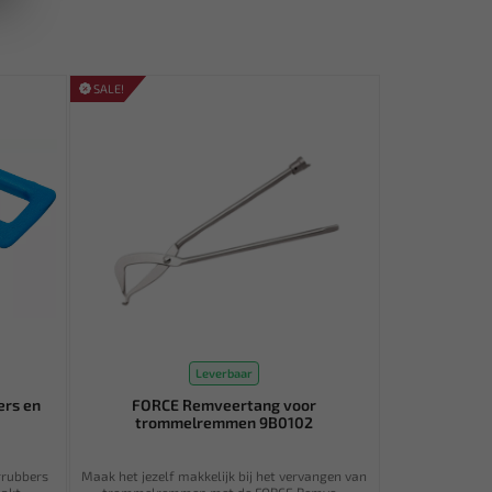
SALE!
Leverbaar
ers en
FORCE Remveertang voor
trommelremmen 9B0102
rrubbers
Maak het jezelf makkelijk bij het vervangen van
kt...
trommelremmen met de FORCE Remve...