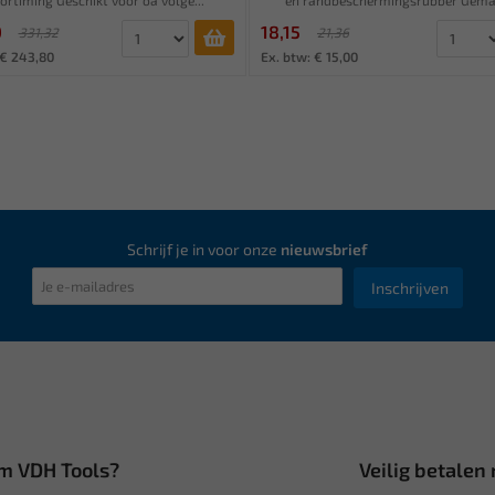
0
18,15
331,32
21,36
 € 243,80
Ex. btw: € 15,00
Schrijf je in voor onze
nieuwsbrief
Inschrijven
m VDH Tools?
Veilig betalen