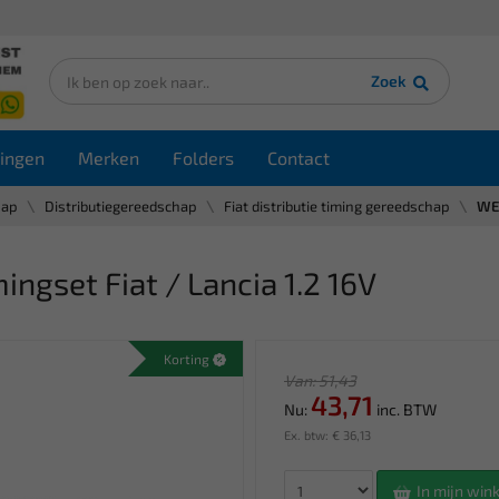
Zoek
ingen
Merken
Folders
Contact
hap
Distributiegereedschap
Fiat distributie timing gereedschap
WEB
gset Fiat / Lancia 1.2 16V
Korting
Van: 51,43
43,71
Nu:
inc. BTW
Ex. btw: € 36,13
In mijn wi