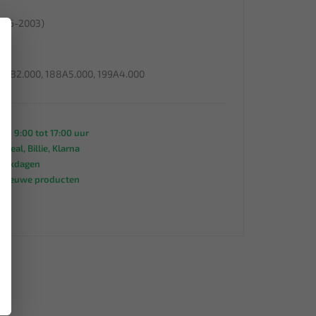
1996-2003)
×
182B2.000, 188A5.000, 199A4.000
an 9:00 tot 17:00 uur
 iDeal, Billie, Klarna
werkdagen
s nieuwe producten
95