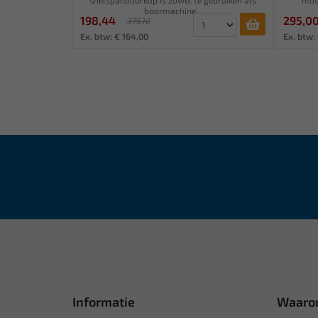
boormachine...
198,44
295,0
375,10
Ex. btw: € 164,00
Ex. btw:
Informatie
Waaro