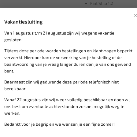
Fiat Stilo 1.2
Lancia Ypsilon 1.2 16V (
Motorcodes:
Vakantiesluiting
176B9.000, 169A4.000, 
Van 1 augustus t/m 21 augustus zijn wij wegens vakantie
gesloten.
Tijdens deze periode worden bestellingen en klantvragen beperkt
verwerkt. Hierdoor kan de verwerking van je bestelling of de
Klantenservice,
werkdagen v
beantwoording van je vraag langer duren dan je van ons gewend
Veilig online betalen met
o.a.
bent.
Verzending:
gemiddeld 1-3 
Groot assortiment,
wekelijk
Daarnaast zijn wij gedurende deze periode telefonisch niet
Lage verzendkosten NL
€ 6,
bereikbaar.
vanaf € 75
gratis verzending
Vanaf 22 augustus zijn wij weer volledig beschikbaar en doen wij
ons best om eventuele achterstanden zo snel mogelijk weg te
werken.
Bedankt voor je begrip en we wensen je een fijne zomer!