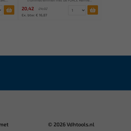
20,42
24,02
Ex. btw: € 16,87
 met
© 2026 Vdhtools.nl