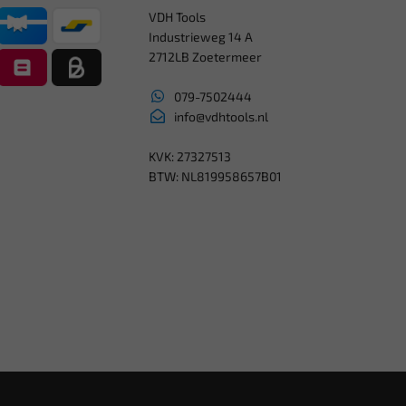
VDH Tools
Industrieweg 14 A
2712LB Zoetermeer
079-7502444
info@vdhtools.nl
KVK: 27327513
BTW: NL819958657B01