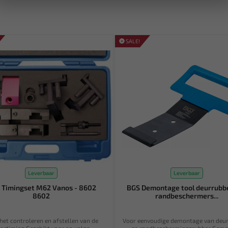
SALE!
Leverbaar
Leverbaar
 Timingset M62 Vanos - 8602
BGS Demontage tool deurrubb
8602
randbeschermers...
het controleren en afstellen van de
Voor eenvoudige demontage van deu
rtiming Geschikt voor oa volge...
en randbeschermingsrubber Gemaa