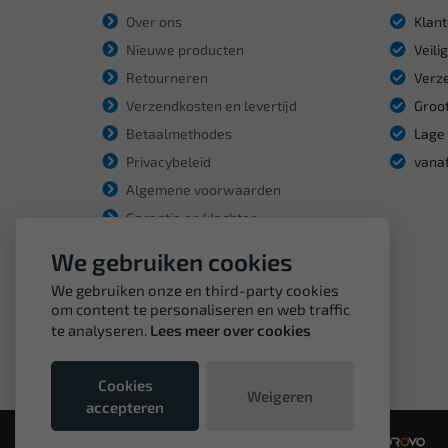
Over ons
Klant
Nieuwe producten
Veili
Retourneren
Verze
Verzendkosten en levertijd
Groot
Betaalmethodes
Lage 
Privacybeleid
vanaf
Algemene voorwaarden
Garantie en klachten
We gebruiken cookies
We gebruiken onze en third-party cookies
om content te personaliseren en web traffic
te analyseren.
Lees meer over cookies
Cookies
Weigeren
accepteren
© Copyright VDH Tools 2026 - een webshop van