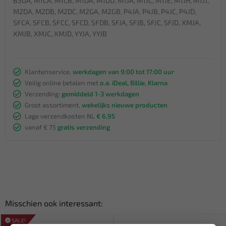
B3GA, M1CA, M1CB, M1DA, M1DD, M1JA, M1JC, M1JE, M1JH, M1JJ,
M2DA, M2DB, M2DC, M2GA, M2GB, P4JA, P4JB, P4JC, P4JD,
SFCA, SFCB, SFCC, SFCD, SFDB, SFJA, SFJB, SFJC, SFJD, XMJA,
XMJB, XMJC, XMJD, YYJA, YYJB
Klantenservice,
werkdagen van 9:00 tot 17:00 uur
Veilig online betalen met
o.a. iDeal, Billie, Klarna
Verzending:
gemiddeld 1-3 werkdagen
Groot assortiment,
wekelijks nieuwe producten
Lage verzendkosten NL
€ 6,95
vanaf € 75
gratis verzending
Misschien ook interessant:
SALE!