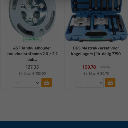
Leverbaar
Leverbaar
AST Tandwielhouder
BGS Mestrekkerset voor
koelvloeistofpomp 2.0 / 2.2
kogellagers | 14-delig 7750
dub...
127,05
109,78
129,16
Ex. btw: € 105,00
Ex. btw: € 90,73