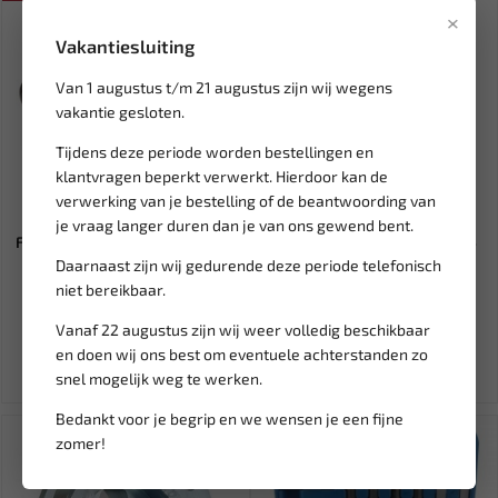
×
Vakantiesluiting
Van 1 augustus t/m 21 augustus zijn wij wegens
vakantie gesloten.
Tijdens deze periode worden bestellingen en
klantvragen beperkt verwerkt. Hierdoor kan de
verwerking van je bestelling of de beantwoording van
Leverbaar
Leverbaar
je vraag langer duren dan je van ons gewend bent.
FORCE Bolkophamer 475 gram
Aansteker color (1st) 014514
616B12
Daarnaast zijn wij gedurende deze periode telefonisch
niet bereikbaar.
12,86
1,20
15,13
Vanaf 22 augustus zijn wij weer volledig beschikbaar
Ex. btw: € 10,63
Ex. btw: € 0,99
en doen wij ons best om eventuele achterstanden zo
snel mogelijk weg te werken.
Bedankt voor je begrip en we wensen je een fijne
SALE!
zomer!