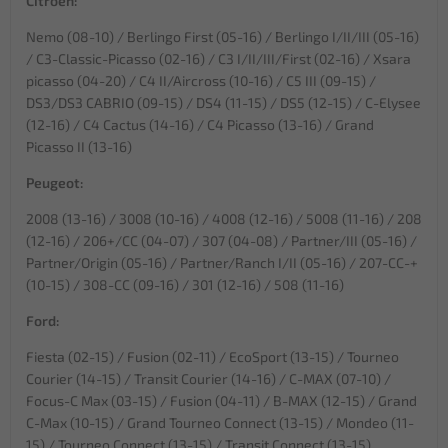
Citroen:
Nemo (08-10) / Berlingo First (05-16) / Berlingo I/II/III (05-16)
/ C3-Classic-Picasso (02-16) / C3 I/II/III/First (02-16) / Xsara
picasso (04-20) / C4 II/Aircross (10-16) / C5 III (09-15) /
DS3/DS3 CABRIO (09-15) / DS4 (11-15) / DS5 (12-15) / C-Elysee
(12-16) / C4 Cactus (14-16) / C4 Picasso (13-16) / Grand
Picasso II (13-16)
Peugeot:
2008 (13-16) / 3008 (10-16) / 4008 (12-16) / 5008 (11-16) / 208
(12-16) / 206+/CC (04-07) / 307 (04-08) / Partner/III (05-16) /
Partner/Origin (05-16) / Partner/Ranch I/II (05-16) / 207-CC-+
(10-15) / 308-CC (09-16) / 301 (12-16) / 508 (11-16)
Ford:
Fiesta (02-15) / Fusion (02-11) / EcoSport (13-15) / Tourneo
Courier (14-15) / Transit Courier (14-16) / C-MAX (07-10) /
Focus-C Max (03-15) / Fusion (04-11) / B-MAX (12-15) / Grand
C-Max (10-15) / Grand Tourneo Connect (13-15) / Mondeo (11-
15) / Tourneo Connect (13-15) / Transit Connect (13-15)