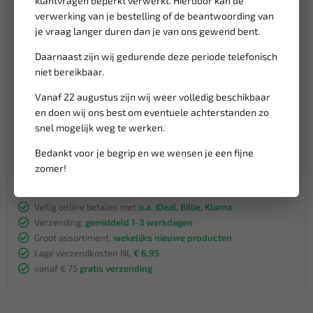
klantvragen beperkt verwerkt. Hierdoor kan de
verwerking van je bestelling of de beantwoording van
Nokkenas Pin
je vraag langer duren dan je van ons gewend bent.
303 732
Daarnaast zijn wij gedurende deze periode telefonisch
303732
niet bereikbaar.
303-732
Vanaf 22 augustus zijn wij weer volledig beschikbaar
Nokkenas / Krukas Pin
en doen wij ons best om eventuele achterstanden zo
303-735
snel mogelijk weg te werken.
303735
Bedankt voor je begrip en we wensen je een fijne
303 735
zomer!
Klantenservice,
werkdagen van 9:00 tot 17:00 uur
Veilig online betalen met
o.a. iDeal, Billie, Klarna
Verzending:
gemiddeld 1-3 werkdagen
Groot assortiment,
wekelijks nieuwe producten
Lage verzendkosten NL
€ 6,95
vanaf € 75
gratis verzending