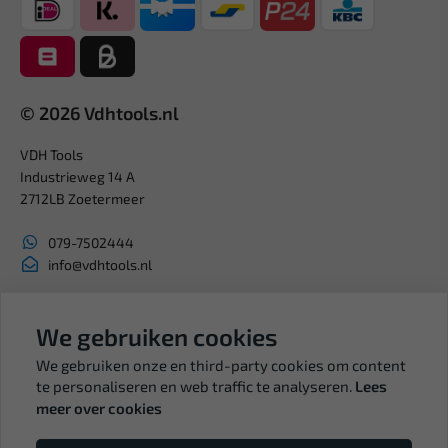
© 2026 Vdhtools.nl
VDH Tools
Industrieweg 14 A
2712LB Zoetermeer
079-7502444
info@vdhtools.nl
KVK: 27327513
BTW: NL819958657B01
We gebruiken cookies
We gebruiken onze en third-party cookies om content
te personaliseren en web traffic te analyseren.
Lees
meer over cookies
Volg ons