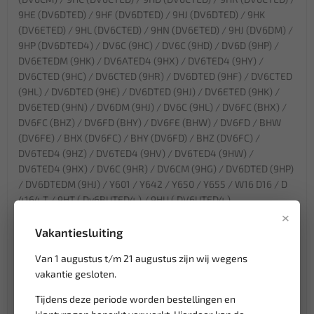
9HE (DV6DTED) / 9HF (DV6DTED) / 9HJ (DV6DTED) / 9HK
(DV6ETED) / 9HL (DV6CTED) / 9HN (DV6ETED) / 9HJ (DV6DM) /
9HP (DV6DTED4) / DV6C (9HC) / DV6C (9HD) / DV6D (9HP) /
DV6ETEDM (9HK) / DV6ATED4 (9HX) / DV6TED4 (9HY) /
DV6CTED (9HC) / DV6CTED (9HR) / DV6DTED (9HF) / DV6CTED
(9HL) / DV6DTED (9HE) / DV6DTED (9HJ) / DV6ETED (9HK) /
DV6ETED (9HN) / DV6DM (9HJ) / DV6C (9HL) / DV6FC (BHX) /
DV6FC (BHZ) / DV6FD (BHY) / DV6FE (BHW) / DV6FD / BHW
(DV6FE) / BHX (DV6FC) / BHY (DV6FD) / BHZ (DV6FC) /
DV6TED4 (9HZ) / DV6TED4 (9HV) / DV6TED4 (9HW) /
DV6TED4 (9HX) / DV6C (9HR) / DV6CM (9HG) / DV6DTED (9HP)
/ DV6DTEDM (9HJ) / Y601 / Y642 / Y650 / Y655 / W16 D16 / D
4164 T / 9HT ( Dv6BUTED4 ) / 9HU ( DV6UTED4 )
×
OEM:
Vakantiesluiting
Vliegwiel Slagpen
Van 1 augustus t/m 21 augustus zijn wij wegens
vakantie gesloten.
303-734
303734
Tijdens deze periode worden bestellingen en
303 734