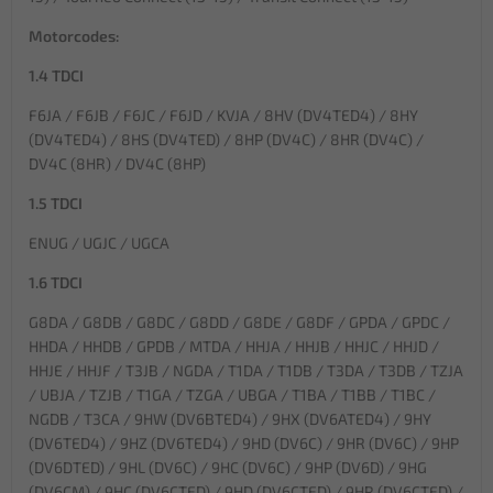
Motorcodes:
1.4 TDCI
F6JA / F6JB / F6JC / F6JD / KVJA / 8HV (DV4TED4) / 8HY
(DV4TED4) / 8HS (DV4TED) / 8HP (DV4C) / 8HR (DV4C) /
DV4C (8HR) / DV4C (8HP)
1.5 TDCI
ENUG / UGJC / UGCA
1.6 TDCI
G8DA / G8DB / G8DC / G8DD / G8DE / G8DF / GPDA / GPDC /
HHDA / HHDB / GPDB / MTDA / HHJA / HHJB / HHJC / HHJD /
HHJE / HHJF / T3JB / NGDA / T1DA / T1DB / T3DA / T3DB / TZJA
/ UBJA / TZJB / T1GA / TZGA / UBGA / T1BA / T1BB / T1BC /
NGDB / T3CA / 9HW (DV6BTED4) / 9HX (DV6ATED4) / 9HY
(DV6TED4) / 9HZ (DV6TED4) / 9HD (DV6C) / 9HR (DV6C) / 9HP
(DV6DTED) / 9HL (DV6C) / 9HC (DV6C) / 9HP (DV6D) / 9HG
(DV6CM) / 9HC (DV6CTED) / 9HD (DV6CTED) / 9HR (DV6CTED) /