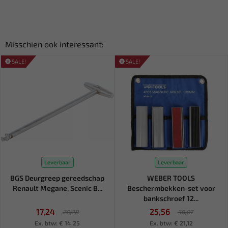
Misschien ook interessant:
SALE!
SALE!
Leverbaar
Leverbaar
BGS Deurgreep gereedschap
WEBER TOOLS
Renault Megane, Scenic B...
Beschermbekken-set voor
bankschroef 12...
17,24
25,56
20,28
30,07
Ex. btw: € 14,25
Ex. btw: € 21,12