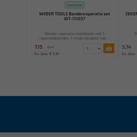
Leverbaar
WEBER TOOLS Bandenreparatie set
ZEKER
WT-111037
Banden reparatie naaldenset met 5
Z
reparatiekoorden. 1 ronde vijlnaald met ...
7,15
5,74
8,41
Ex. btw: € 5,91
Ex. btw: