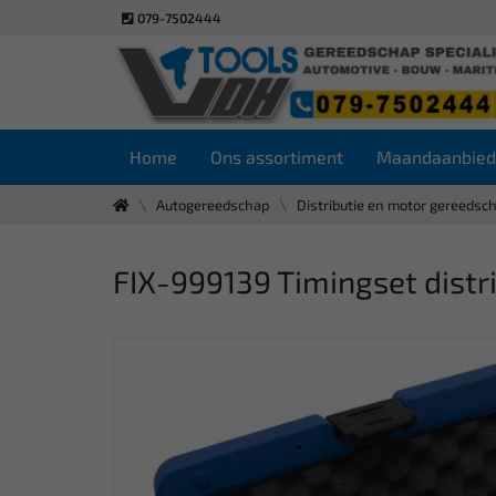
079-7502444
Home
Ons assortiment
Maandaanbied
Autogereedschap
Distributie en motor gereedsc
FIX-999139 Timingset dist