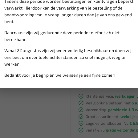
Tijdens deze periode worden bestellingen en klantvragen beperkt
Art.nr. 106706 Dopsleute
verwerkt. Hierdoor kan de verwerking van je bestelling of de
Mercedes
beantwoording van je vraag langer duren dan je van ons gewend
Art.nr. 115272 montage
bent.
272589004300
artikelnr . 116166 Mont
Daarnaast zijn wij gedurende deze periode telefonisch niet
Mercedes
bereikbaar.
Art.nr. 112471 vliegwie
Vanaf 22 augustus zijn wij weer volledig beschikbaar en doen wij
ons best om eventuele achterstanden zo snel mogelijk weg te
werken.
Bedankt voor je begrip en we wensen je een fijne zomer!
Klantenservice,
werkdagen v
Veilig online betalen met
o.a.
Verzending:
gemiddeld 1-3 
Groot assortiment,
wekelijk
Lage verzendkosten NL
€ 6,
vanaf € 75
gratis verzending