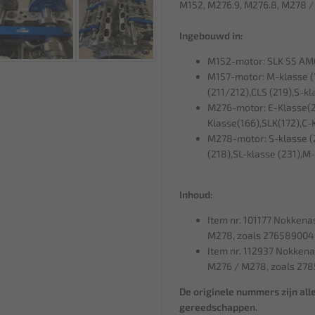
M152, M276.9, M276.8, M278 /
Ingebouwd in:
M152-motor: SLK 55 AM
M157-motor: M-klasse (1
(211/212),CLS (219),S-kl
M276-motor: E-Klasse(2
Klasse(166),SLK(172),C-
M278-motor: S-klasse (2
(218),SL-klasse (231),M-
Inhoud:
Item nr. 101177 Nokken
M278, zoals 276589004
Item nr. 112937 Nokkena
M276 / M278, zoals 27
De originele nummers zijn alle
gereedschappen.