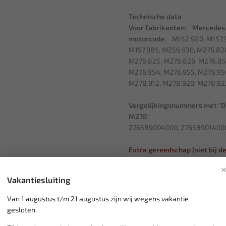
Technische data
Voor fabrikanten: Mercedes
motorcode:
M152.980, M157.98
M157.985, M256.930, M276.820
M276.825, M276.826, M276.85
M276.954, M276.955, M276.956
M278.912, M278.920, M278.92
Vergelijkingsnummers met "Di
M278"
276589004000, 27658901400
Extra gereedschap (niet bij d
Artikelnr. 118876 Indru
zoals Mercedes 27658
Vakantiesluiting
Art.nr. 66008 Glijrailbo
Van 1 augustus t/m 21 augustus zijn wij wegens vakantie
kettingglijrailbouten 
gesloten.
Art.nr. 116113 Hamer in
Mercedes/BMW