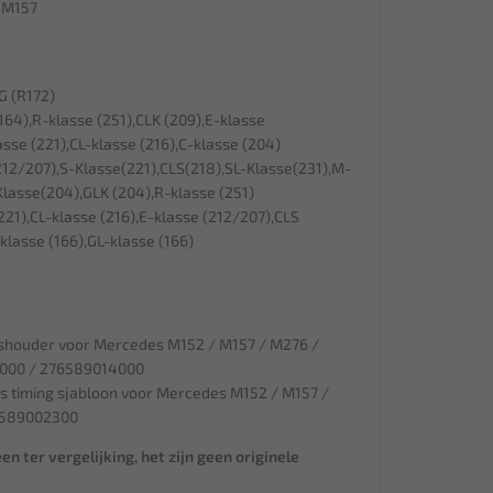
 M157
G (R172)
64),R-klasse (251),CLK (209),E-klasse
asse (221),CL-klasse (216),C-klasse (204)
12/207),S-Klasse(221),CLS(218),SL-Klasse(231),M-
Klasse(204),GLK (204),R-klasse (251)
21),CL-klasse (216),E-klasse (212/207),CLS
klasse (166),GL-klasse (166)
ashouder voor Mercedes M152 / M157 / M276 /
000 / 276589014000
s timing sjabloon voor Mercedes M152 / M157 /
8589002300
en ter vergelijking, het zijn geen originele