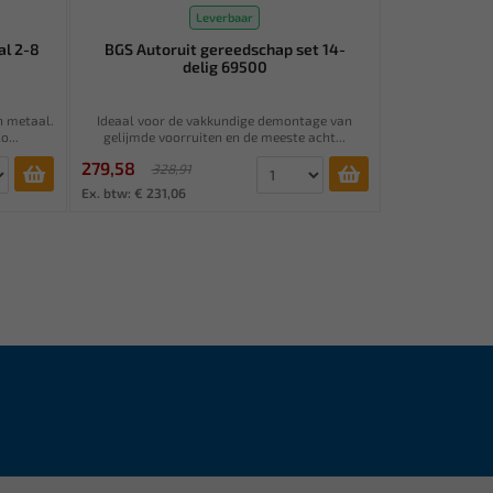
Leverbaar
l 2-8
BGS Autoruit gereedschap set 14-
delig 69500
n metaal.
Ideaal voor de vakkundige demontage van
o...
gelijmde voorruiten en de meeste acht...
279,58
328,91
Ex. btw: € 231,06