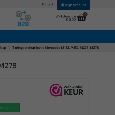
Contact
Mijn account
0
Winkelmandje
€ 0,00
chap
Timingset distributie Mercedes M152, M157, M276, M278
 M278
nkelmandje