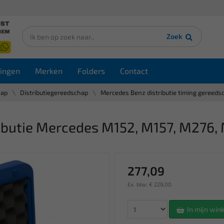
Zoek
ingen
Merken
Folders
Contact
hap
Distributiegereedschap
Mercedes Benz distributie timing gereeds
ributie Mercedes M152, M157, M276,
277,09
Ex. btw: € 229,00
In mijn wi