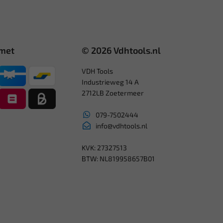
 met
© 2026 Vdhtools.nl
VDH Tools
Industrieweg 14 A
2712LB Zoetermeer
079-7502444
info@vdhtools.nl
KVK: 27327513
BTW: NL819958657B01