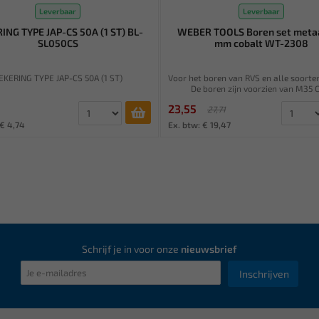
Leverbaar
Leverbaar
ING TYPE JAP-CS 50A (1 ST) BL-
WEBER TOOLS Boren set metaa
SL050CS
mm cobalt WT-2308
EKERING TYPE JAP-CS 50A (1 ST)
Voor het boren van RVS en alle soorte
De boren zijn voorzien van M35 C
23,55
27,71
 € 4,74
Ex. btw: € 19,47
Schrijf je in voor onze
nieuwsbrief
Inschrijven