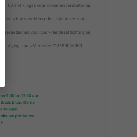
l, T100 met kijkgat, voor nokkenasversteller bij
gereedschap voor Mercedes-injectoren zoals
agegereedschap voor voor-/eindasafdichting bij
lbevestiging, zoals Mercedes 112589034000
an 9:00 tot 17:00 uur
 iDeal, Billie, Klarna
werkdagen
s nieuwe producten
95