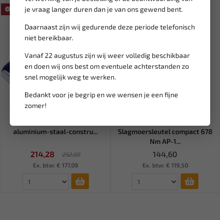
je vraag langer duren dan je van ons gewend bent.
SALE!
Daarnaast zijn wij gedurende deze periode telefonisch
niet bereikbaar.
Vanaf 22 augustus zijn wij weer volledig beschikbaar
en doen wij ons best om eventuele achterstanden zo
snel mogelijk weg te werken.
Bedankt voor je begrip en we wensen je een fijne
zomer!
Leverbaar
Leverbaar
BGS Garagekrik hydraulisch
AIR-POWER 1/2"
aluminium-staal-constru...
Slagmoersleutel compact 678
Nm AP-1...
214,28
144,60
252,09
Ex. btw: € 177,09
Ex. btw: € 119,50