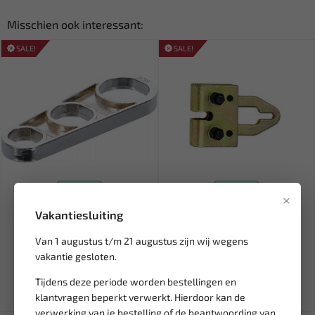
Misschien ook interessant:
SALE!
SALE!
Leverbaar
Leverbaar
×
BGS Perlator sleutel voor de
FORCE Carrosserieklem
Vakantiesluiting
waterkraan universeel...
Trekklem 5 Ton 62511
Van 1 augustus t/m 21 augustus zijn wij wegens
7,09
146,92
vakantie gesloten.
8,34
172,85
Ex. btw: € 5,86
Ex. btw: € 121,42
Tijdens deze periode worden bestellingen en
klantvragen beperkt verwerkt. Hierdoor kan de
verwerking van je bestelling of de beantwoording van