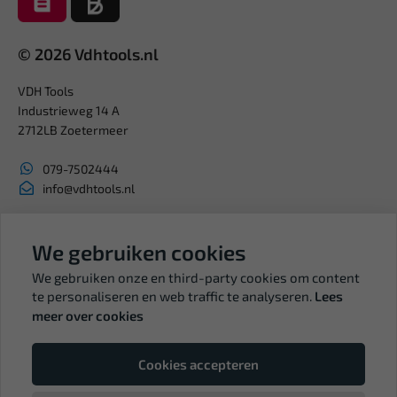
© 2026 Vdhtools.nl
VDH Tools
Industrieweg 14 A
2712LB Zoetermeer
079-7502444
info@vdhtools.nl
KVK: 27327513
BTW: NL819958657B01
We gebruiken cookies
We gebruiken onze en third-party cookies om content
te personaliseren en web traffic te analyseren.
Lees
meer over cookies
Volg ons
Cookies accepteren