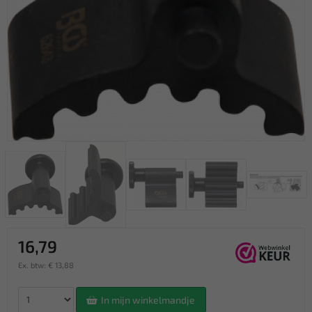
16,79
Ex. btw: € 13,88
In mijn winkelmandje