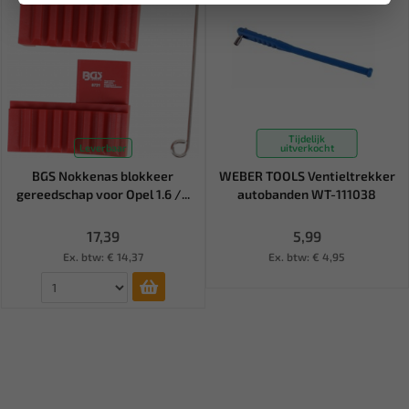
Tijdelijk
Leverbaar
uitverkocht
BGS Nokkenas blokkeer
WEBER TOOLS Ventieltrekker
gereedschap voor Opel 1.6 /...
autobanden WT-111038
17,39
5,99
Ex. btw: € 14,37
Ex. btw: € 4,95