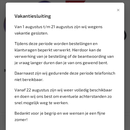
SALE!
×
Vakantiesluiting
Van 1 augustus t/m 21 augustus zijn wij wegens
vakantie gesloten.
Tijdens deze periode worden bestellingen en
klantvragen beperkt verwerkt. Hierdoor kan de
verwerking van je bestelling of de beantwoording van
Leverbaar
Leverbaar
je vraag langer duren dan je van ons gewend bent.
MULLER 1/2" Wielnaafreiniger
FORCE Opblaasbaar
Daarnaast zijn wij gedurende deze periode telefonisch
type 1 basisunit met...
carrosseriekussen 9M2301
niet bereikbaar.
71,39
30,86
Vanaf 22 augustus zijn wij weer volledig beschikbaar
36,30
en doen wij ons best om eventuele achterstanden zo
Ex. btw: € 59,00
Ex. btw: € 25,50
snel mogelijk weg te werken.
Bedankt voor je begrip en we wensen je een fijne
zomer!