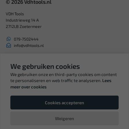
© 2026 Vdhtools.nl
VDH Tools
Industrieweg 14 A
2712LB Zoetermeer
079-7502444
info@vdhtools.nl
KVK: 27327513
BTW: NL819958657B01
We gebruiken cookies
We gebruiken onze en third-party cookies om content
te personaliseren en web traffic te analyseren.
Lees
meer over cookies
Volg ons
Cookies accepteren
Weigeren
© Copyright VDH Tools 2026 - een webshop van