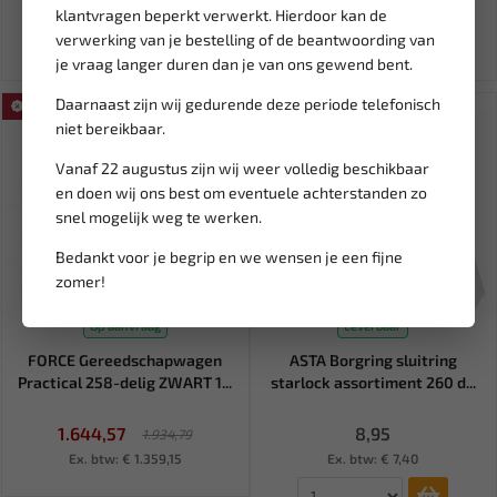
klantvragen beperkt verwerkt. Hierdoor kan de
Ex. btw: € 16,02
Ex. btw: € 3,96
verwerking van je bestelling of de beantwoording van
je vraag langer duren dan je van ons gewend bent.
Daarnaast zijn wij gedurende deze periode telefonisch
SALE!
niet bereikbaar.
Vanaf 22 augustus zijn wij weer volledig beschikbaar
en doen wij ons best om eventuele achterstanden zo
snel mogelijk weg te werken.
Bedankt voor je begrip en we wensen je een fijne
zomer!
Op aanvraag
Leverbaar
FORCE Gereedschapwagen
ASTA Borgring sluitring
Practical 258-delig ZWART 1...
starlock assortiment 260 d...
1.644,57
8,95
1.934,79
Ex. btw: € 1.359,15
Ex. btw: € 7,40