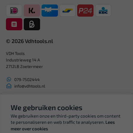
© 2026 Vdhtools.nl
VDH Tools
Industrieweg 14 A
2712LB Zoetermeer
079-7502444
info@vdhtools.nl
KVK: 27327513
BTW: NL819958657B01
We gebruiken cookies
We gebruiken onze en third-party cookies om content
te personaliseren en web traffic te analyseren.
Lees
meer over cookies