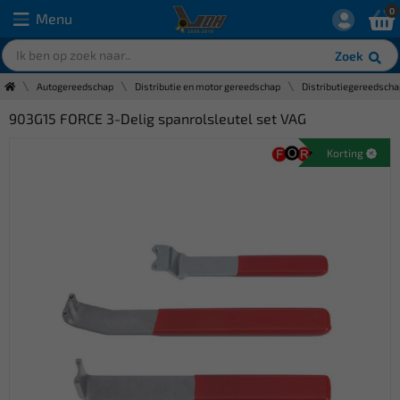
0
Menu
Zoek
Autogereedschap
Distributie en motor gereedschap
Distributiegereedscha
903G15 FORCE 3-Delig spanrolsleutel set VAG
Korting