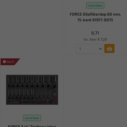
Leverbaar
FORCE Oliefilterdop 80 mm,
15-kant 61917-8015
8,71
Ex. btw: € 7,20
SALE!
Leverbaar
FORCE 3/4" Tooltray inleg