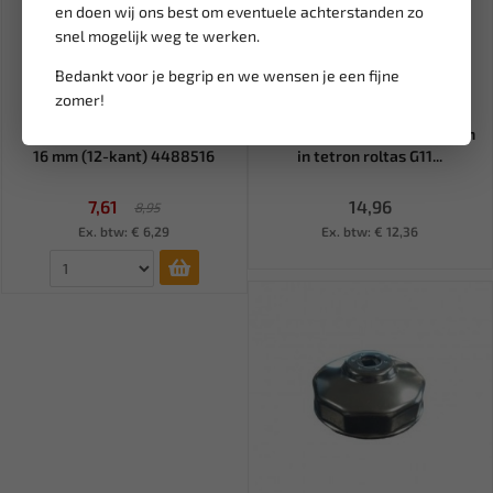
en doen wij ons best om eventuele achterstanden zo
snel mogelijk weg te werken.
Bedankt voor je begrip en we wensen je een fijne
zomer!
Leverbaar
Niet op voorraad
FORCE 1/2" Lange krachtdop
GEKO Pijpsleutel set 6-22 mm
16 mm (12-kant) 4488516
in tetron roltas G11...
7,61
14,96
8,95
Ex. btw: € 6,29
Ex. btw: € 12,36