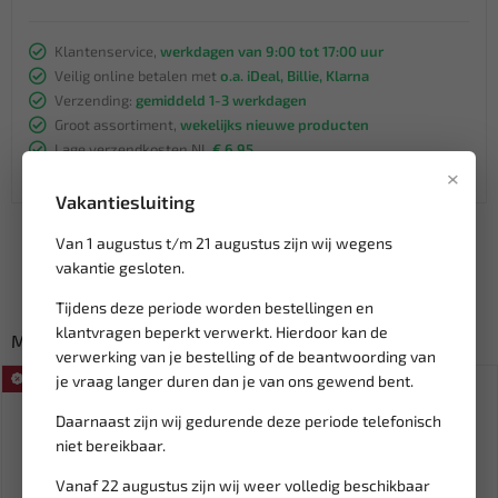
Klantenservice,
werkdagen van 9:00 tot 17:00 uur
Veilig online betalen met
o.a. iDeal, Billie, Klarna
Verzending:
gemiddeld 1-3 werkdagen
Groot assortiment,
wekelijks nieuwe producten
Lage verzendkosten NL
€ 6,95
×
vanaf € 75
gratis verzending
Vakantiesluiting
Van 1 augustus t/m 21 augustus zijn wij wegens
vakantie gesloten.
Tijdens deze periode worden bestellingen en
klantvragen beperkt verwerkt. Hierdoor kan de
Misschien ook interessant:
verwerking van je bestelling of de beantwoording van
je vraag langer duren dan je van ons gewend bent.
SALE!
Daarnaast zijn wij gedurende deze periode telefonisch
niet bereikbaar.
Vanaf 22 augustus zijn wij weer volledig beschikbaar