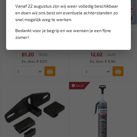
Vanaf 22 augustus zijn wij weer volledig beschikbaar
en doen wij ons best om eventuele achterstanden zo
snel mogelijk weg te werken.
Leverbaar
Leverbaar
Bedankt voor je begrip en we wensen je een fijne
FORCE 1/2" Tooltray
BGS Assortiment Mini
zomer!
Krachtdoppen 10 t/m 32 mm
Zekeringen 121-delig 8109
(6-k...
81,20
12,02
95,53
14,14
Ex. btw: € 67,11
Ex. btw: € 9,94
SALE!