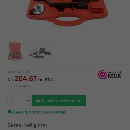
Van: 240,79
204,67
Nu:
inc. BTW
Ex. btw: € 169,15
In mijn winkelmandje
Levertijd: 1 tot 3 werkdagen
Betaal veilig met