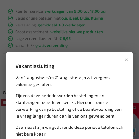
Klantenservice,
werkdagen van 9:00 tot 17:00 uur
Veilig online betalen met
o.a. iDeal, Billie, Klarna
Verzending:
gemiddeld 1-3 werkdagen
Groot assortiment,
wekelijks nieuwe producten
Lage verzendkosten NL
€ 6,95
vanaf € 75
gratis verzending
×
Vakantiesluiting
Van 1 augustus t/m 21 augustus zijn wij wegens
vakantie gesloten.
Misschien ook interessant:
Tijdens deze periode worden bestellingen en
klantvragen beperkt verwerkt. Hierdoor kan de
SALE!
SALE!
verwerking van je bestelling of de beantwoording van
je vraag langer duren dan je van ons gewend bent.
Daarnaast zijn wij gedurende deze periode telefonisch
niet bereikbaar.