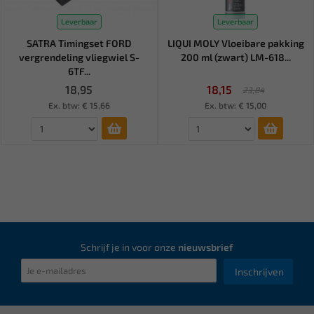
Leverbaar
Leverbaar
SATRA Timingset FORD
LIQUI MOLY Vloeibare pakking
vergrendeling vliegwiel S-
200 ml (zwart) LM-618...
6TF...
18,95
18,15
23,84
Ex. btw: € 15,66
Ex. btw: € 15,00
Schrijf je in voor onze
nieuwsbrief
Inschrijven