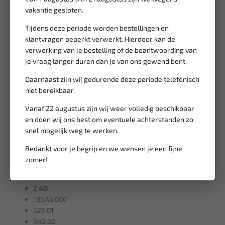
2.0D
vakantie gesloten.
198A5.000
250A1.000
Tijdens deze periode worden bestellingen en
263A1.000
klantvragen beperkt verwerkt. Hierdoor kan de
844A2.000
verwerking van je bestelling of de beantwoording van
939B3.000
je vraag langer duren dan je van ons gewend bent.
939B4.000
Daarnaast zijn wij gedurende deze periode telefonisch
939B5.000
niet bereikbaar.
940A4.000
940A5.000
Vanaf 22 augustus zijn wij weer volledig beschikbaar
940A7.000
en doen wij ons best om eventuele achterstanden zo
940A8.000
snel mogelijk weg te werken.
940B4.000
940B5.000
Bedankt voor je begrip en we wensen je een fijne
EBGT
zomer!
EBT
2.4D
185A6.000
325.01
342.02