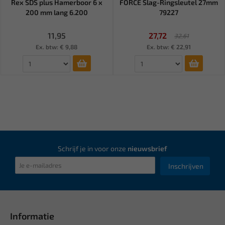
Rex SDS plus Hamerboor 6 x
FORCE Slag-Ringsleutel 27mm
200 mm lang 6.200
79227
11,95
27,72
32,61
Ex. btw: € 9,88
Ex. btw: € 22,91
Schrijf je in voor onze
nieuwsbrief
Inschrijven
Informatie