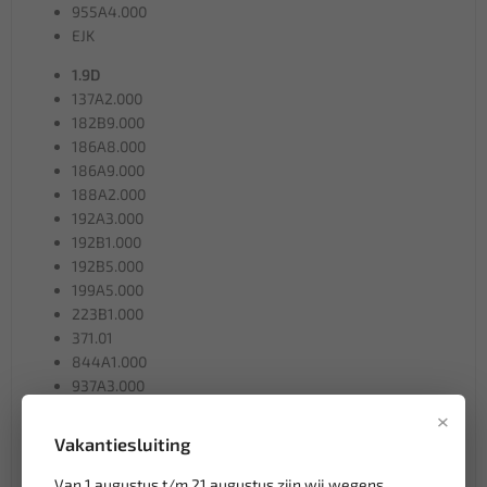
955A4.000
EJK
1.9D
137A2.000
182B9.000
186A8.000
186A9.000
188A2.000
192A3.000
192B1.000
192B5.000
199A5.000
223B1.000
371.01
844A1.000
937A3.000
939A1.000
×
939A2.000
Vakantiesluiting
D19AA
Van 1 augustus t/m 21 augustus zijn wij wegens