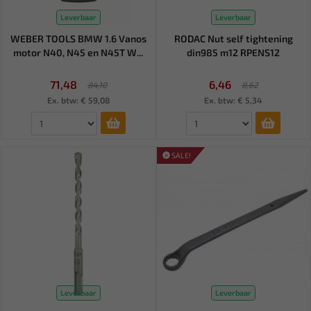
Leverbaar
Leverbaar
WEBER TOOLS BMW 1.6 Vanos
RODAC Nut self tightening
motor N40, N45 en N45T W...
din985 m12 RPENS12
71,48
6,46
84,10
8,62
Ex. btw: € 59,08
Ex. btw: € 5,34
SALE!
Leverbaar
Leverbaar