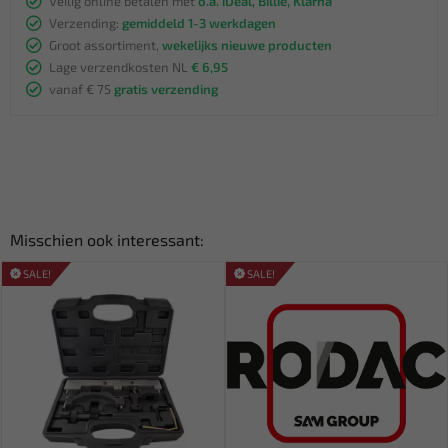
Veilig online betalen met
o.a. iDeal, Billie, Klarna
Verzending:
gemiddeld 1-3 werkdagen
Groot assortiment,
wekelijks nieuwe producten
Lage verzendkosten NL
€ 6,95
vanaf € 75
gratis verzending
Misschien ook interessant:
SALE!
SALE!