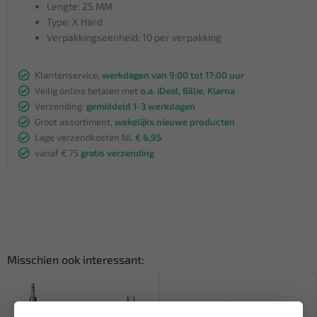
Lengte: 25 MM
Type: X Hard
Verpakkingseenheid: 10 per verpakking
Klantenservice,
werkdagen van 9:00 tot 17:00 uur
Veilig online betalen met
o.a. iDeal, Billie, Klarna
Verzending:
gemiddeld 1-3 werkdagen
Groot assortiment,
wekelijks nieuwe producten
Lage verzendkosten NL
€ 6,95
vanaf € 75
gratis verzending
Misschien ook interessant: