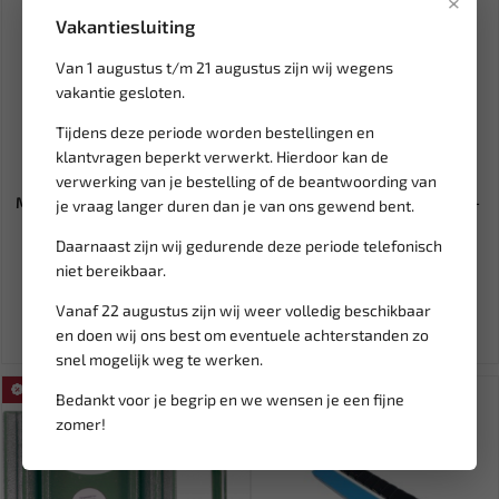
×
Vakantiesluiting
Van 1 augustus t/m 21 augustus zijn wij wegens
vakantie gesloten.
Tijdens deze periode worden bestellingen en
klantvragen beperkt verwerkt. Hierdoor kan de
Leverbaar
Leverbaar
verwerking van je bestelling of de beantwoording van
MCDODO Kabel USB-C naar 3,5
CUBE zekering 175A (1 st.) BL-
je vraag langer duren dan je van ons gewend bent.
mm AUX mini-jack, 1,2...
SCF175
Daarnaast zijn wij gedurende deze periode telefonisch
niet bereikbaar.
8,95
16,32
Ex. btw: € 7,40
Ex. btw: € 13,49
Vanaf 22 augustus zijn wij weer volledig beschikbaar
en doen wij ons best om eventuele achterstanden zo
snel mogelijk weg te werken.
SALE!
Bedankt voor je begrip en we wensen je een fijne
zomer!