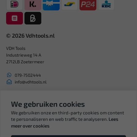
© 2026 Vdhtools.nl
VDH Tools
Industrieweg 14 A
2712LB Zoetermeer
079-7502444
info@vdhtools.nl
KVK: 27327513
BTW: NL819958657B01
We gebruiken cookies
We gebruiken onze en third-party cookies om content
te personaliseren en web traffic te analyseren.
Lees
meer over cookies
Volg ons