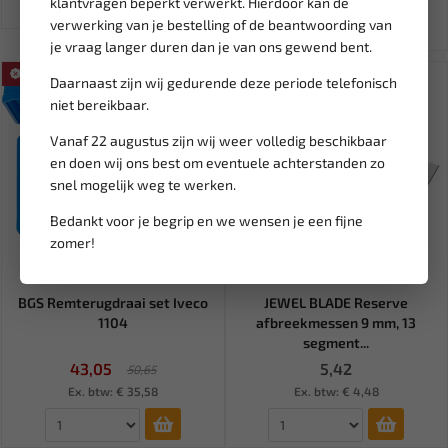
klantvragen beperkt verwerkt. Hierdoor kan de
verwerking van je bestelling of de beantwoording van
je vraag langer duren dan je van ons gewend bent.
SALE!
Daarnaast zijn wij gedurende deze periode telefonisch
niet bereikbaar.
Vanaf 22 augustus zijn wij weer volledig beschikbaar
en doen wij ons best om eventuele achterstanden zo
snel mogelijk weg te werken.
Bedankt voor je begrip en we wensen je een fijne
zomer!
Leverbaar
Leverbaar
BGS Remterugdraai set Iveco
JEWEL BLADE Reserve
1104
afbreekmessen 9 mm, 13
segment...
43,05
5,42
50,65
Ex. btw: € 35,58
Ex. btw: € 4,48