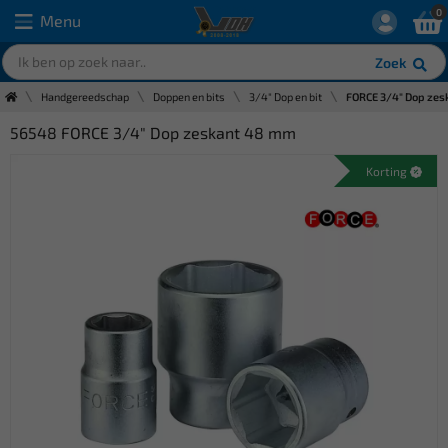
0
Menu
Zoek
Handgereedschap
Doppen en bits
3/4" Dop en bit
FORCE 3/4" Dop ze
56548 FORCE 3/4" Dop zeskant 48 mm
Korting