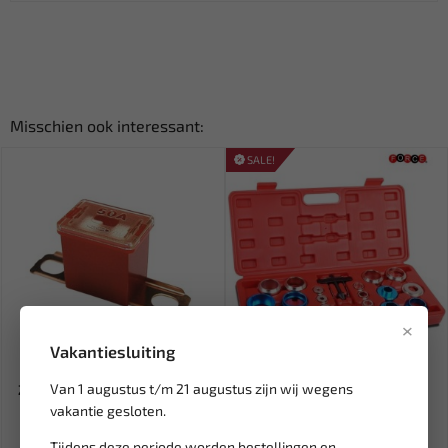
Misschien ook interessant:
SALE!
×
Vakantiesluiting
Leverbaar
Leverbaar
Van 1 augustus t/m 21 augustus zijn wij wegens
ZEKERING TYPE JAP-CS 50A (1
FORCE Keerring demontage
ST) BL-SL050CS
set 920G1
vakantie gesloten.
Tijdens deze periode worden bestellingen en