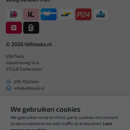
© 2026 Vdhtools.nl
VDH Tools
Industrieweg 14 A
2712LB Zoetermeer
079-7502444
info@vdhtools.nl
KVK: 27327513
BTW: NL819958657B01
We gebruiken cookies
We gebruiken onze en third-party cookies om content
te personaliseren en web traffic te analyseren.
Lees
meer over cookies