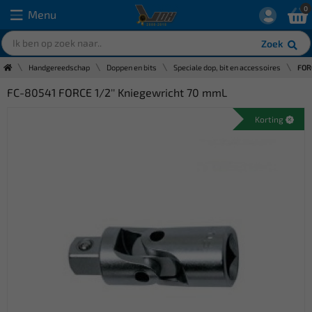
0
Menu
Zoek
Handgereedschap
Doppen en bits
Speciale dop, bit en accessoires
FOR
FC-80541 FORCE 1/2'' Kniegewricht 70 mmL
Korting