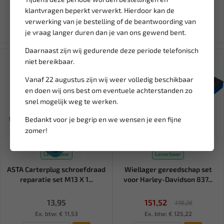
5,74
157,77
185,61
klantvragen beperkt verwerkt. Hierdoor kan de
Ex. btw: € 4,74
Ex. btw: € 130,39
verwerking van je bestelling of de beantwoording van
je vraag langer duren dan je van ons gewend bent.
Daarnaast zijn wij gedurende deze periode telefonisch
SALE!
niet bereikbaar.
Vanaf 22 augustus zijn wij weer volledig beschikbaar
en doen wij ons best om eventuele achterstanden zo
snel mogelijk weg te werken.
Bedankt voor je begrip en we wensen je een fijne
zomer!
Leverbaar
Leverbaar
ASTA Carterplug schroefdraad
Wiellager gereedschap set
reparatie set M13 X 1...
voor Harley-Davidson 837...
13,95
151,52
178,26
Ex. btw: € 11,53
Ex. btw: € 125,22