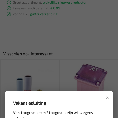
Groot assortiment,
wekelijks nieuwe producten
Lage verzendkosten NL
€ 6,95
vanaf € 75
gratis verzending
Misschien ook interessant:
×
Vakantiesluiting
Van 1 augustus t/m 21 augustus zijn wij wegens
Leverbaar
Leverbaar