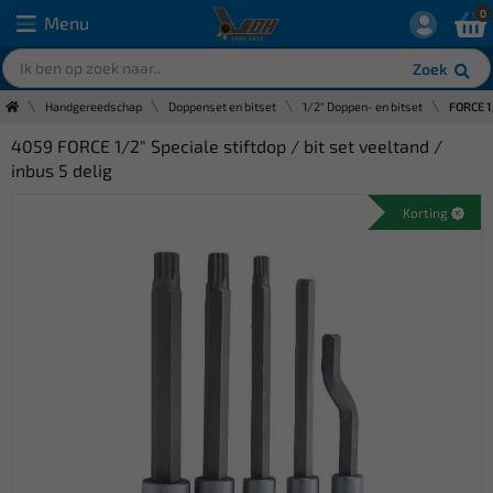
0
Menu
Zoek
Handgereedschap
Doppenset en bitset
1/2" Doppen- en bitset
FORCE 1/
4059 FORCE 1/2" Speciale stiftdop / bit set veeltand /
inbus 5 delig
Korting