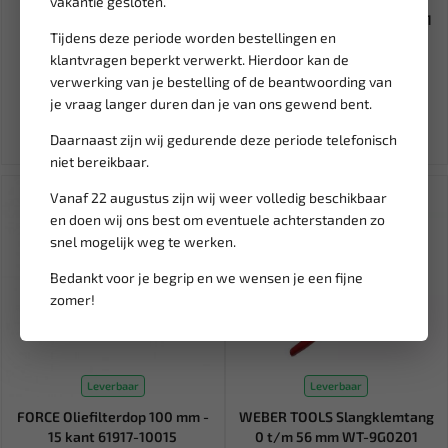
vakantie gesloten.
FORCE 1/2" Krachtdop voor
ZEKERING TYPE JAP JLP 30A (1
Tijdens deze periode worden bestellingen en
velg 24 mm (6-kant) 4458...
ST) BL-SL030JLP
klantvragen beperkt verwerkt. Hierdoor kan de
verwerking van je bestelling of de beantwoording van
17,67
5,74
je vraag langer duren dan je van ons gewend bent.
Ex. btw: € 14,60
Ex. btw: € 4,74
Daarnaast zijn wij gedurende deze periode telefonisch
niet bereikbaar.
SALE!
Vanaf 22 augustus zijn wij weer volledig beschikbaar
en doen wij ons best om eventuele achterstanden zo
snel mogelijk weg te werken.
Bedankt voor je begrip en we wensen je een fijne
zomer!
Leverbaar
Leverbaar
FORCE Oliefilterdop 100 mm -
WEBER TOOLS Slangklemtang
15 kant 61917-10015
0 t/m 56 mm WT-9G0201