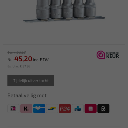
Van: 53,18
45,20
Nu:
inc. BTW
Ex. btw: € 37,36
Tijdelijk uitverkocht
Betaal veilig met