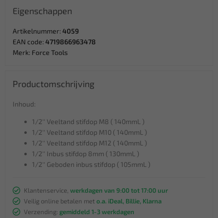
Eigenschappen
Artikelnummer:
4059
EAN code:
4719866963478
Merk:
Force Tools
Productomschrijving
Inhoud:
1/2'' Veeltand stifdop M8 ( 140mmL )
1/2'' Veeltand stifdop M10 ( 140mmL )
1/2'' Veeltand stifdop M12 ( 140mmL )
1/2'' Inbus stifdop 8mm ( 130mmL )
1/2'' Geboden inbus stifdop ( 105mmL )
Klantenservice,
werkdagen van 9:00 tot 17:00 uur
Veilig online betalen met
o.a. iDeal, Billie, Klarna
Verzending:
gemiddeld 1-3 werkdagen