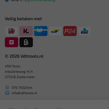
Veilig betalen met
© 2026 Vdhtools.nl
VDH Tools
Industrieweg 14 A
2712LB Zoetermeer
079-7502444
info@vdhtools.nl
KVK: 27327513
BTW: NL819958657B01