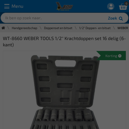
0
Menu
Zoek
Handgereedschap
Doppenset en bitset
1/2" Doppen- en bitset
WEBER T
WT-8660 WEBER TOOLS 1/2'' Krachtdoppen set 16 delig (6-
kant)
Korting