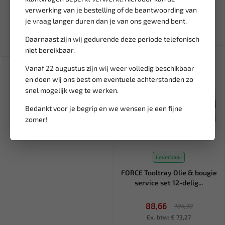
verwerking van je bestelling of de beantwoording van
144,18
1.644,57
169,62
1.934,79
je vraag langer duren dan je van ons gewend bent.
Ex. btw: € 119,15
Ex. btw: € 1.359,15
Daarnaast zijn wij gedurende deze periode telefonisch
niet bereikbaar.
SALE!
Vanaf 22 augustus zijn wij weer volledig beschikbaar
en doen wij ons best om eventuele achterstanden zo
snel mogelijk weg te werken.
Bedankt voor je begrip en we wensen je een fijne
zomer!
Leverbaar
FORCE Tooltray Olie & bougie
service set 12-delig...
88,66
104,30
Ex. btw: € 73,27