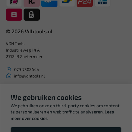
© 2026 Vdhtools.nl
VDH Tools
Industrieweg 14 A
2712LB Zoetermeer
079-7502444
info@vdhtools.nl
KVK: 27327513
We gebruiken cookies
BTW: NL819958657B01
We gebruiken onze en third-party cookies om content
te personaliseren en web traffic te analyseren.
Lees
meer over cookies
Volg ons