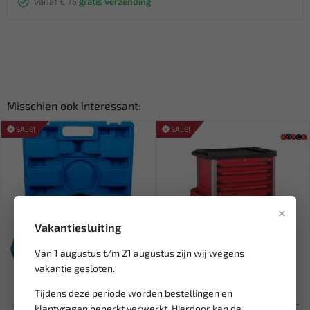
vanaf € 75
gratis verzending
Misschien ook interessant:
SALE!
SALE!
×
Vakantiesluiting
Van 1 augustus t/m 21 augustus zijn wij wegens
Leverbaar
Op aanvraag
vakantie gesloten.
BGS Achterasbus subframe
FORCE Gereedschapwagen
Tijdens deze periode worden bestellingen en
gereedschap | BMW X5 8845
Practical 258-delig ROOD 10...
klantvragen beperkt verwerkt. Hierdoor kan de