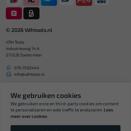
© 2026 Vdhtools.nl
VDH Tools
Industrieweg 14 A
2712LB Zoetermeer
079-7502444
info@vdhtools.nl
KVK: 27327513
BTW: NL819958657B01
We gebruiken cookies
We gebruiken onze en third-party cookies om content
te personaliseren en web traffic te analyseren.
Lees
meer over cookies
Volg ons