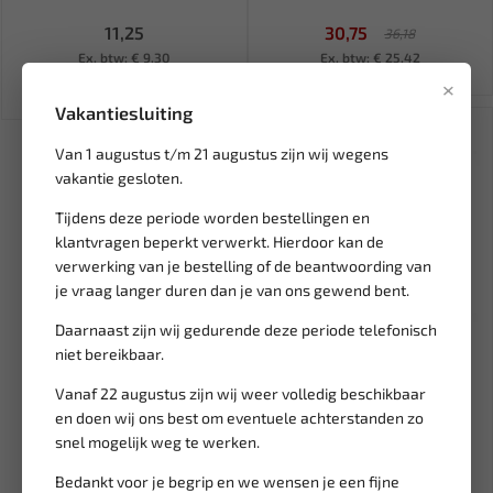
11,25
30,75
36,18
Ex. btw: € 9,30
Ex. btw: € 25,42
×
Vakantiesluiting
SALE!
Van 1 augustus t/m 21 augustus zijn wij wegens
vakantie gesloten.
Tijdens deze periode worden bestellingen en
klantvragen beperkt verwerkt. Hierdoor kan de
verwerking van je bestelling of de beantwoording van
je vraag langer duren dan je van ons gewend bent.
Daarnaast zijn wij gedurende deze periode telefonisch
Leverbaar
niet bereikbaar.
WEBER TOOLS Frezen set
Vanaf 22 augustus zijn wij weer volledig beschikbaar
wolfraamcarbide WT-1328
en doen wij ons best om eventuele achterstanden zo
snel mogelijk weg te werken.
71,48
84,10
Ex. btw: € 59,08
Bedankt voor je begrip en we wensen je een fijne