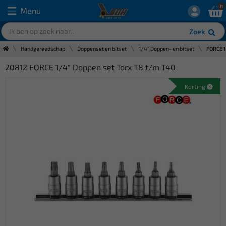
0
Menu
Zoek
Handgereedschap
Doppenset en bitset
1/4" Doppen- en bitset
FORCE 1
20812 FORCE 1/4" Doppen set Torx T8 t/m T40
Korting