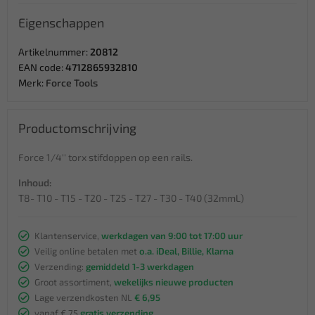
Eigenschappen
Artikelnummer:
20812
EAN code:
4712865932810
Merk:
Force Tools
Productomschrijving
Force 1/4'' torx stifdoppen op een rails.
Inhoud:
T8- T10 - T15 - T20 - T25 - T27 - T30 - T40 (32mmL)
Klantenservice,
werkdagen van 9:00 tot 17:00 uur
Veilig online betalen met
o.a. iDeal, Billie, Klarna
Verzending:
gemiddeld 1-3 werkdagen
Groot assortiment,
wekelijks nieuwe producten
Lage verzendkosten NL
€ 6,95
vanaf € 75
gratis verzending