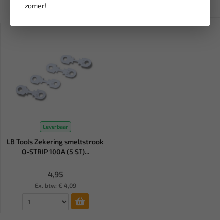
zomer!
Leverbaar
LB Tools Zekering smeltstrook
O-STRIP 100A (5 ST)...
4,95
Ex. btw: € 4,09