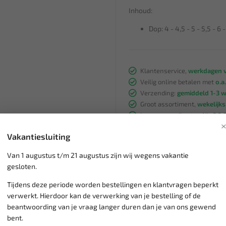
Inhoud:
Dop: 4 - 4,5 - 5 - 5,5 - 6 
Klantenservice,
werkdagen v
Veilig online betalen met
o.a.
Verzending:
gemiddeld 1-3 
Groot assortiment,
wekelijk
Lage verzendkosten NL
€ 6,
vanaf € 75
gratis verzending
Vakantiesluiting
Van 1 augustus t/m 21 augustus zijn wij wegens vakantie
gesloten.
Tijdens deze periode worden bestellingen en klantvragen beperkt
verwerkt. Hierdoor kan de verwerking van je bestelling of de
beantwoording van je vraag langer duren dan je van ons gewend
bent.