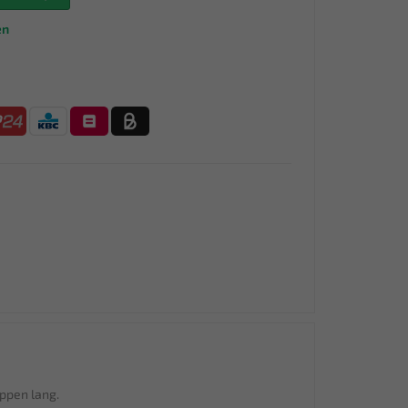
en
oppen lang.