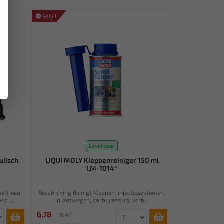
SALE!
Leverbaar
ulisch
LIQUI MOLY Kleppenreiniger 150 ml
LM-1014*
eeft een
Beschrijving Reinigt kleppen, injectiesystemen,
ed ...
inlaatwegen, carburateurs, verb...
6,78
8,47