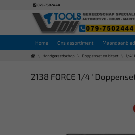
079-7502444
Home
Ons assortiment
Maandaanbied
Handgereedschap
Doppenset en bitset
1/4" 
2138 FORCE 1/4" Doppenset