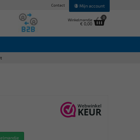
Contact
Mijn account
0
Winkelmandje
€ 0,00
t
nkelmandje