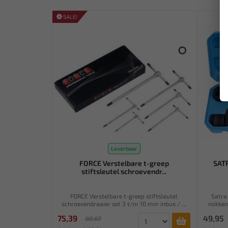
SALE!
Leverbaar
FORCE Verstelbare t-greep
SATR
stiftsleutel schroevendr...
FORCE Verstelbare t-greep stiftsleutel
Satra
schroevendraaier set 3 t/m 10 mm inbus / ...
nokken
75,39
49,95
88,69