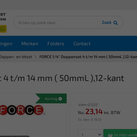
Zoek
ingen
Merken
Folders
Contact
Doppen- en bitset
FORCE 1/4" Doppenset 4 t/m 14 mm ( 50mmL ),12-kan
 4 t/m 14 mm ( 50mmL ),12-kant
Korting
Van: 27,22
23,14
Nu:
inc. BTW
Ex. btw: € 19,13
In mijn wi