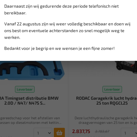
Daarnaast zijn wij gedurende deze periode telefonisch niet
SALE!
bereikbaar.
Vanaf 22 augustus zijn wij weer volledig beschikbaar en doen wij
ons best om eventuele achterstanden zo snel mogelijk weg te
werken.
Bedankt voor je begrip en we wensen je een fijne zomer!
Leverbaar
Leverbaar
A Timingset distributie BMW
RODAC Garagekrik lucht hydra
2.0D / N47/ N47S S...
25 ton RQGCL25
 gereedschap voor het afstellen van
Deze luchthydraulische garagekrik h
assen op dieselmotoren met kettin...
draagvermogen van 25 ton en is go
2.837,75
3.783,67