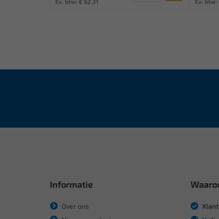
Ex. btw: € 62,31
Ex. btw:
Informatie
Waaro
Over ons
Klant