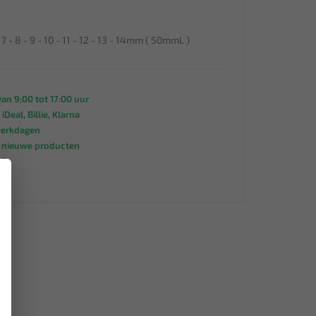
- 7 - 8 - 9 - 10 - 11 - 12 - 13 - 14mm ( 50mmL )
an 9:00 tot 17:00 uur
 iDeal, Billie, Klarna
werkdagen
s nieuwe producten
95
×