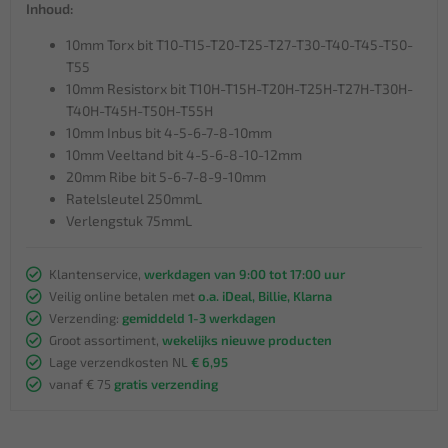
Inhoud:
10mm Torx bit T10-T15-T20-T25-T27-T30-T40-T45-T50-
T55
10mm Resistorx bit T10H-T15H-T20H-T25H-T27H-T30H-
T40H-T45H-T50H-T55H
10mm Inbus bit 4-5-6-7-8-10mm
10mm Veeltand bit 4-5-6-8-10-12mm
20mm Ribe bit 5-6-7-8-9-10mm
Ratelsleutel 250mmL
Verlengstuk 75mmL
Klantenservice,
werkdagen van 9:00 tot 17:00 uur
Veilig online betalen met
o.a. iDeal, Billie, Klarna
Verzending:
gemiddeld 1-3 werkdagen
Groot assortiment,
wekelijks nieuwe producten
Lage verzendkosten NL
€ 6,95
vanaf € 75
gratis verzending