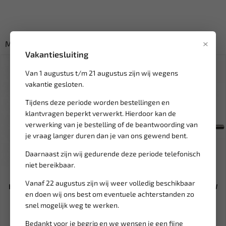
×
Misschien ook interessant:
Vakantiesluiting
SALE!
Van 1 augustus t/m 21 augustus zijn wij wegens
vakantie gesloten.
Tijdens deze periode worden bestellingen en
klantvragen beperkt verwerkt. Hierdoor kan de
verwerking van je bestelling of de beantwoording van
je vraag langer duren dan je van ons gewend bent.
Daarnaast zijn wij gedurende deze periode telefonisch
Leverbaar
Leverbaar
niet bereikbaar.
WEBER TOOLS Assortiment
BGS Timingset ketting
Vanaf 22 augustus zijn wij weer volledig beschikbaar
Koperen ringen 14 mm (20st...
voorspanning Tool voor BMW
en doen wij ons best om eventuele achterstanden zo
N...
snel mogelijk weg te werken.
4,78
135,39
159,28
Ex. btw: € 3,95
Ex. btw: € 111,89
Bedankt voor je begrip en we wensen je een fijne