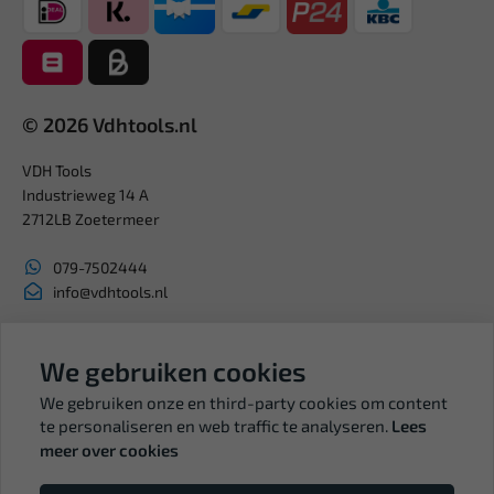
© 2026 Vdhtools.nl
VDH Tools
Industrieweg 14 A
2712LB Zoetermeer
079-7502444
info@vdhtools.nl
KVK: 27327513
BTW: NL819958657B01
We gebruiken cookies
We gebruiken onze en third-party cookies om content
te personaliseren en web traffic te analyseren.
Lees
meer over cookies
Volg ons