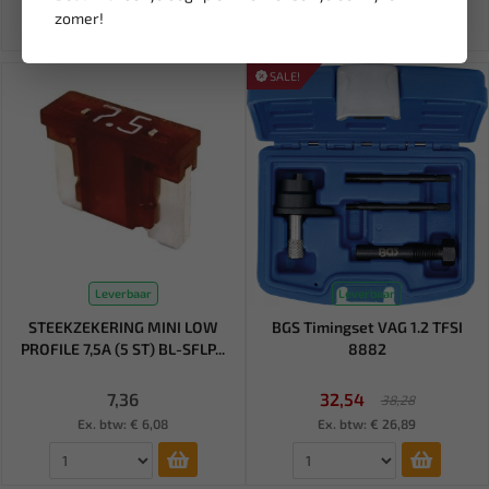
zomer!
SALE!
Leverbaar
Leverbaar
STEEKZEKERING MINI LOW
BGS Timingset VAG 1.2 TFSI
PROFILE 7,5A (5 ST) BL-SFLP...
8882
7,36
32,54
38,28
Ex. btw: € 6,08
Ex. btw: € 26,89