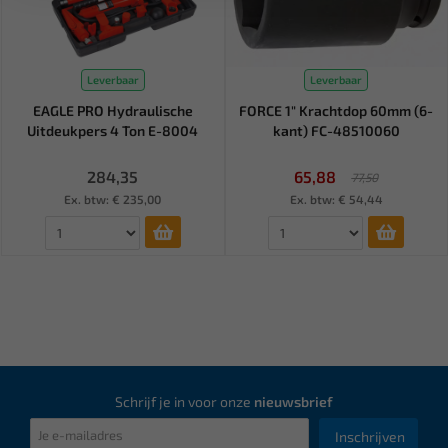
Leverbaar
Leverbaar
EAGLE PRO Hydraulische
FORCE 1" Krachtdop 60mm (6-
Uitdeukpers 4 Ton E-8004
kant) FC-48510060
284,35
65,88
77,50
Ex. btw: € 235,00
Ex. btw: € 54,44
Schrijf je in voor onze
nieuwsbrief
Inschrijven