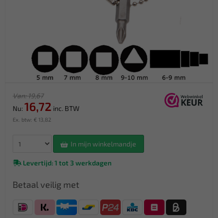
Van: 19,67
16,72
Nu:
inc. BTW
Ex. btw: € 13,82
In mijn winkelmandje
Levertijd: 1 tot 3 werkdagen
Betaal veilig met