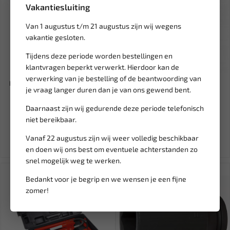
Vakantiesluiting
Van 1 augustus t/m 21 augustus zijn wij wegens
vakantie gesloten.
Tijdens deze periode worden bestellingen en
klantvragen beperkt verwerkt. Hierdoor kan de
Leverbaar
Leverbaar
verwerking van je bestelling of de beantwoording van
FORCE Krachtvermeerderaar
WEBER TOOLS Sleutel
je vraag langer duren dan je van ons gewend bent.
1/2''(F)x3/4''(M) 1500 N...
verlengstuk adapter 1/2'' of
2...
Daarnaast zijn wij gedurende deze periode telefonisch
541,66
22,11
637,25
26,02
niet bereikbaar.
Ex. btw: € 447,65
Ex. btw: € 18,28
Vanaf 22 augustus zijn wij weer volledig beschikbaar
en doen wij ons best om eventuele achterstanden zo
snel mogelijk weg te werken.
SALE!
Bedankt voor je begrip en we wensen je een fijne
zomer!