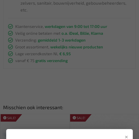
zelvers, sanitair, bouwnijverheid, gebouwbeheerders,
etc.
Klantenservice,
werkdagen van 9:00 tot 17:00 uur
Veilig online betalen met
o.a. iDeal, Billie, Klarna
Verzending:
gemiddeld 1-3 werkdagen
Groot assortiment,
wekelijks nieuwe producten
Lage verzendkosten NL
€ 6,95
vanaf € 75
gratis verzending
Misschien ook interessant:
SALE!
SALE!
×