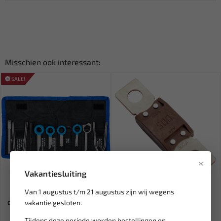
Misschien ook interessant:
SALE!
×
Vakantiesluiting
Leverbaar
Leverbaar
Van 1 augustus t/m 21 augustus zijn wij wegens
BGS Radio / navigatie
MTA Zekering Mega 500A
demontage gereedschap BGS-
MEGAVAL500
vakantie gesloten.
80...
Tijdens deze periode worden bestellingen en