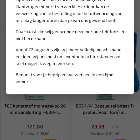
19,36
4,95
22,80
klantvragen beperkt verwerkt. Hierdoor kan de
Ex. btw: € 16,00
Ex. btw: € 4,09
verwerking van je bestelling of de beantwoording van
je vraag langer duren dan je van ons gewend bent.
Daarnaast zijn wij gedurende deze periode telefonisch
SALE!
niet bereikbaar.
Vanaf 22 augustus zijn wij weer volledig beschikbaar
en doen wij ons best om eventuele achterstanden zo
snel mogelijk weg te werken.
Bedankt voor je begrip en we wensen je een fijne
zomer!
Leverbaar
Leverbaar
TCE Kunststof montagekop 28
BGS 1/4" Dopsleutel bitset T-
mm aansluiting T-600-1...
profiel (voor Torx) m...
120,88
29,58
34,80
Ex. btw: € 99,90
Ex. btw: € 24,45