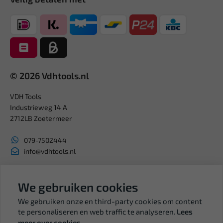
© 2026 Vdhtools.nl
VDH Tools
Industrieweg 14 A
2712LB Zoetermeer
079-7502444
info@vdhtools.nl
KVK: 27327513
BTW: NL819958657B01
We gebruiken cookies
We gebruiken onze en third-party cookies om content
te personaliseren en web traffic te analyseren.
Lees
meer over cookies