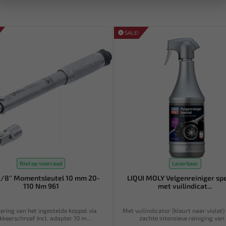
SALE!
Niet op voorraad
Leverbaar
/8'' Momentsleutel 10 mm 20-
LIQUI MOLY Velgenreiniger spe
110 Nm 961
met vuilindicat...
ering van het ingestelde koppel via
Met vuilindicator (kleurt naar violet)
kkeerschroef Incl. adapter 10 m...
zachte intensieve reiniging van .