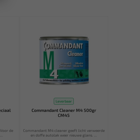
Leverbaar
ciaal
Commandant Cleaner M4 500gr
CM45
 Voor de
Commandant M4 cleaner geeft licht verweerde
..
en doffe autolak weer nieuwe glans. ...