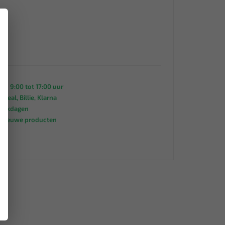
×
an 9:00 tot 17:00 uur
 iDeal, Billie, Klarna
werkdagen
s nieuwe producten
95