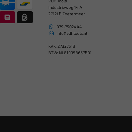
VDH Tools
Industrieweg 14 A
2712LB Zoetermeer
079-7502444
info@vdhtools.nl
KVK: 27327513
BTW: NL819958657B01