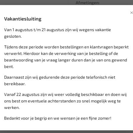
Afmetingen:
Gewicht: 1000G
Vakantiesluiting
Koplengte: 135 mm
Totale lengte: 360 mm
Van 1 augustus t/m 21 augustus zijn wij wegens vakantie
gesloten.
Tijdens deze periode worden bestellingen en klantvragen beperkt
Klantenservice,
werkdagen v
verwerkt. Hierdoor kan de verwerking van je bestelling of de
Veilig online betalen met
o.a.
beantwoording van je vraag langer duren dan je van ons gewend
Verzending:
gemiddeld 1-3 
bent.
Groot assortiment,
wekelijk
Daarnaast zijn wij gedurende deze periode telefonisch niet
Lage verzendkosten NL
€ 6,
bereikbaar.
vanaf € 75
gratis verzending
Vanaf 22 augustus zijn wij weer volledig beschikbaar en doen wij
ons best om eventuele achterstanden zo snel mogelijk weg te
werken.
Bedankt voor je begrip en we wensen je een fijne zomer!