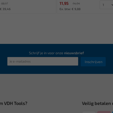
11,95
56,17
14,94
 € 39,46
Ex. btw: € 9,88
Schrijf je in voor onze
nieuwsbrief
Inschrijven
m VDH Tools?
Veilig betalen