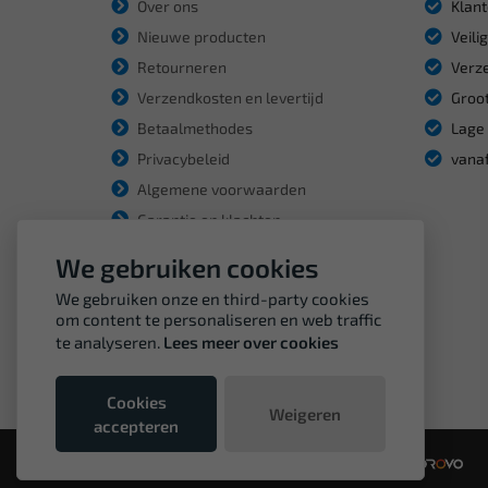
Over ons
Klant
Nieuwe producten
Veili
Retourneren
Verze
Verzendkosten en levertijd
Groot
Betaalmethodes
Lage 
Privacybeleid
vanaf
Algemene voorwaarden
Garantie en klachten
We gebruiken cookies
We gebruiken onze en third-party cookies
om content te personaliseren en web traffic
te analyseren.
Lees meer over cookies
Cookies
Weigeren
accepteren
© Copyright VDH Tools 2026 - een webshop van