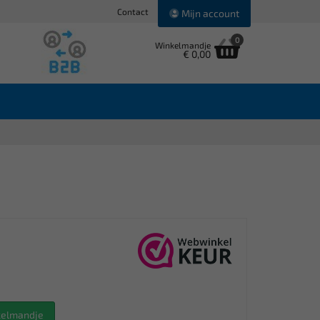
Contact
Mijn account
0
Winkelmandje
€ 0,00
nkelmandje