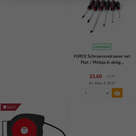
Leverbaar
FORCE Schroevendraaier set
Plat / Philips 6-delig...
23,60
27,77
Ex. btw: € 19,51
SALE!