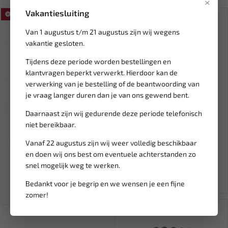
×
Vakantiesluiting
SALE!
Van 1 augustus t/m 21 augustus zijn wij wegens
vakantie gesloten.
Tijdens deze periode worden bestellingen en
klantvragen beperkt verwerkt. Hierdoor kan de
verwerking van je bestelling of de beantwoording van
je vraag langer duren dan je van ons gewend bent.
Tijdelijk
Daarnaast zijn wij gedurende deze periode telefonisch
Leverbaar
uitverkocht
niet bereikbaar.
BGS Nokkenastandwiel
FORCE Verwarmingsslang
blokkeergereedschap Ducati
demontage gereedschap
Vanaf 22 augustus zijn wij weer volledig beschikbaar
2-...
9G072...
en doen wij ons best om eventuele achterstanden zo
29,99
6,47
snel mogelijk weg te werken.
35,28
Ex. btw: € 24,79
Ex. btw: € 5,35
Bedankt voor je begrip en we wensen je een fijne
zomer!
SALE!