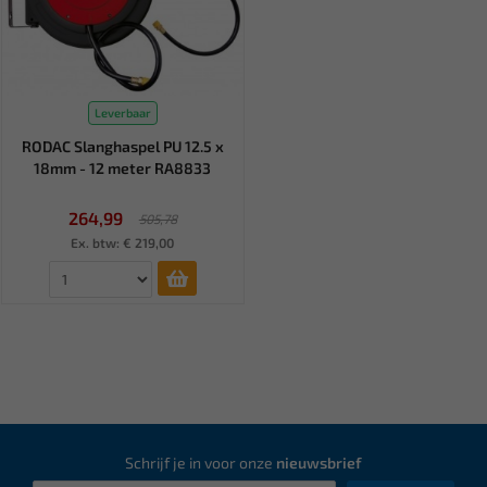
Leverbaar
RODAC Slanghaspel PU 12.5 x
18mm - 12 meter RA8833
264,99
505,78
Ex. btw: € 219,00
Schrijf je in voor onze
nieuwsbrief