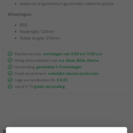
stalen en ergonomisch gevormde rubberen greep
Afmetingen:
Ø50
Koplengte: 120mm
Totale lengte: 310mm
Klantenservice,
werkdagen van 9:00 tot 17:00 uur
Veilig online betalen met
o.a. iDeal, Billie, Klarna
Verzending:
gemiddeld 1-3 werkdagen
Groot assortiment,
wekelijks nieuwe producten
Lage verzendkosten NL
€ 6,95
vanaf € 75
gratis verzending
Misschien ook interessant: