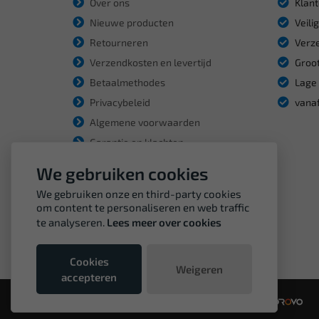
Over ons
Klant
Nieuwe producten
Veili
Retourneren
Verze
Verzendkosten en levertijd
Groot
Betaalmethodes
Lage 
Privacybeleid
vanaf
Algemene voorwaarden
Garantie en klachten
We gebruiken cookies
We gebruiken onze en third-party cookies
om content te personaliseren en web traffic
te analyseren.
Lees meer over cookies
Cookies
Weigeren
accepteren
© Copyright VDH Tools 2026 - een webshop van