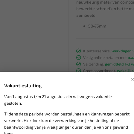
nauwkeurig meter van compone
bewerkte schroef en het te me
aambeeld.
50-75mm
Klantenservice,
werkdagen v
Veilig online betalen met
o.a.
Verzending:
gemiddeld 1-3 
Groot assortiment,
wekelijk
Lage verzendkosten NL
€ 6,
vanaf € 75
gratis verzending
Vakantiesluiting
Van 1 augustus t/m 21 augustus zijn wij wegens vakantie
gesloten.
Tijdens deze periode worden bestellingen en klantvragen beperkt
verwerkt. Hierdoor kan de verwerking van je bestelling of de
beantwoording van je vraag langer duren dan je van ons gewend
bent.