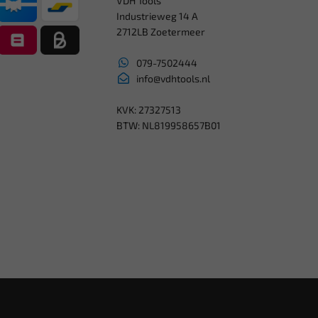
VDH Tools
Industrieweg 14 A
2712LB Zoetermeer
079-7502444
info@vdhtools.nl
KVK: 27327513
BTW: NL819958657B01