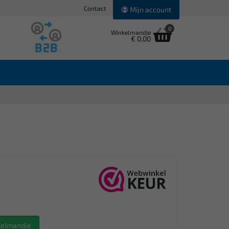
Contact
Mijn account
0
Winkelmandje
€ 0,00
nkelmandje