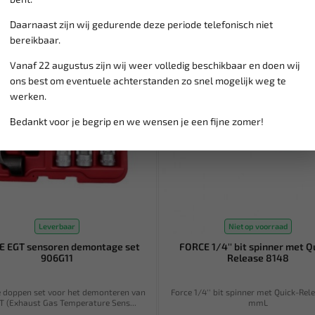
Daarnaast zijn wij gedurende deze periode telefonisch niet
bereikbaar.
SALE!
Vanaf 22 augustus zijn wij weer volledig beschikbaar en doen wij
ons best om eventuele achterstanden zo snel mogelijk weg te
werken.
Bedankt voor je begrip en we wensen je een fijne zomer!
Leverbaar
Niet op voorraad
E EGT sensoren demontage set
FORCE 1/4'' bit spinner met Q
906G11
Release 8148
e doppen set voor het demonteren van
Force 1/4'' bit spinner met Quick-Rele
T (Exhaust Gas Temperature Sens...
mmL