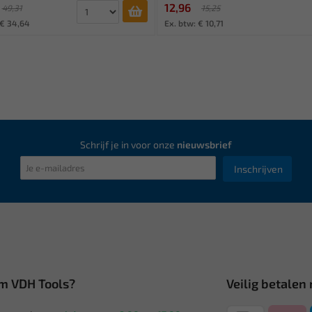
12,96
49,31
15,25
 € 34,64
Ex. btw: € 10,71
Schrijf je in voor onze
nieuwsbrief
Inschrijven
m VDH Tools?
Veilig betalen