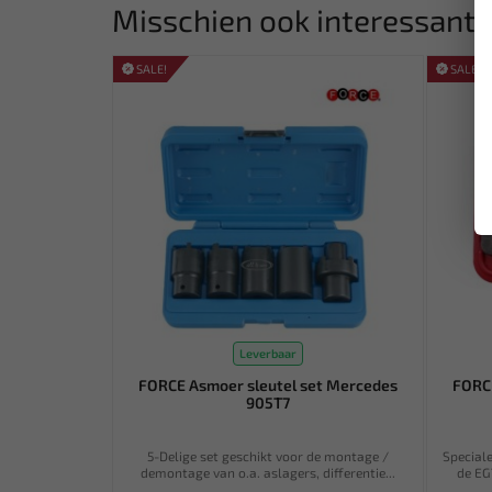
Misschien ook interessant:
SALE!
SALE!
Leverbaar
FORCE Asmoer sleutel set Mercedes
FORC
905T7
5-Delige set geschikt voor de montage /
Special
demontage van o.a. aslagers, differentie...
de EG