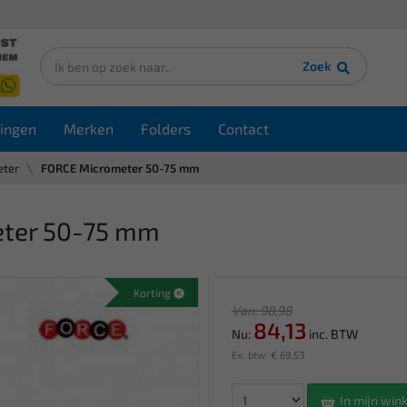
Zoek
ingen
Merken
Folders
Contact
eter
FORCE Micrometer 50-75 mm
ter 50-75 mm
Korting
Van: 98,98
84,13
Nu:
inc. BTW
Ex. btw: € 69,53
In mijn wi