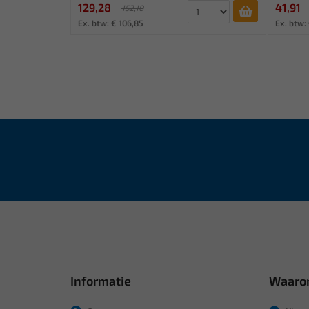
129,28
41,91
152,10
Ex. btw: € 106,85
Ex. btw:
Informatie
Waaro