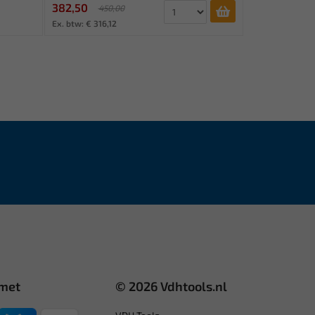
382,50
450,00
Ex. btw: € 316,12
 met
© 2026 Vdhtools.nl