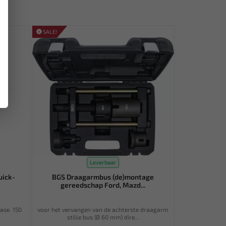
SALE!
Leverbaar
uick-
BGS Draagarmbus (de)montage
gereedschap Ford, Mazd...
ase. 150
voor het vervangen van de achterste draagarm
stille bus (Ø 60 mm) dire...