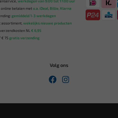
enservice,
werkdagen van 9:00 tot 17:00 uur
g online betalen met
o.a. iDeal, Billie, Klarna
nding:
gemiddeld 1-3 werkdagen
 assortiment,
wekelijks nieuwe producten
verzendkosten NL
€ 6,95
 € 75
gratis verzending
Volg ons