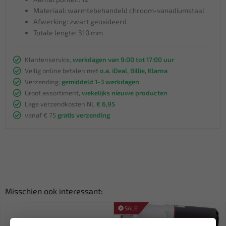
Materiaal: warmtebehandeld chroom-vanadiumstaal
Afwerking: zwart geoxideerd
Totale lengte: 310 mm
Klantenservice,
werkdagen van 9:00 tot 17:00 uur
Veilig online betalen met
o.a. iDeal, Billie, Klarna
Verzending:
gemiddeld 1-3 werkdagen
Groot assortiment,
wekelijks nieuwe producten
Lage verzendkosten NL
€ 6,95
vanaf € 75
gratis verzending
Misschien ook interessant:
SALE!