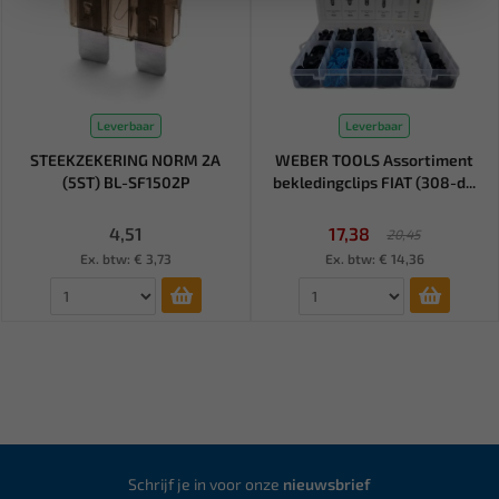
Leverbaar
Leverbaar
STEEKZEKERING NORM 2A
WEBER TOOLS Assortiment
(5ST) BL-SF1502P
bekledingclips FIAT (308-d...
4,51
17,38
20,45
Ex. btw: € 3,73
Ex. btw: € 14,36
Schrijf je in voor onze
nieuwsbrief