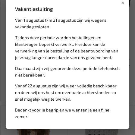
×
Vakantiesluiting
Van 1 augustus t/m 21 augustus zijn wij wegens
vakantie gesloten.
Tijdens deze periode worden bestellingen en
klantvragen beperkt verwerkt. Hierdoor kan de
Leverbaar
Leverbaar
verwerking van je bestelling of de beantwoording van
je vraag langer duren dan je van ons gewend bent.
WEBER TOOLS Universele
RODAC 1/2" Slagmoersleutel
poelietrekker 80-200 mm
Twin Hammer 1054 Nm RC2...
Daarnaast zijn wij gedurende deze periode telefonisch
WT-...
niet bereikbaar.
24,08
258,64
344,85
Ex. btw: € 19,90
Ex. btw: € 213,75
Vanaf 22 augustus zijn wij weer volledig beschikbaar
en doen wij ons best om eventuele achterstanden zo
snel mogelijk weg te werken.
SALE!
Bedankt voor je begrip en we wensen je een fijne
zomer!