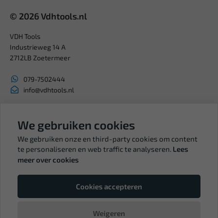
© 2026 Vdhtools.nl
VDH Tools
Industrieweg 14 A
2712LB Zoetermeer
079-7502444
info@vdhtools.nl
KVK: 27327513
BTW: NL819958657B01
We gebruiken cookies
We gebruiken onze en third-party cookies om content
te personaliseren en web traffic te analyseren.
Lees
meer over cookies
Volg ons
Cookies accepteren
Weigeren