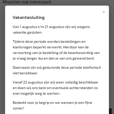
Misschien ook interessant:
×
SALE!
Vakantiesluiting
Van 1 augustus t/m 21 augustus zijn wij wegens
vakantie gesloten.
Tijdens deze periode worden bestellingen en
klantvragen beperkt verwerkt. Hierdoor kan de
verwerking van je bestelling of de beantwoording van
je vraag langer duren dan je van ons gewend bent.
Leverbaar
Leverbaar
Daarnaast zijn wij gedurende deze periode telefonisch
JBM Inbussleutel set TORX
FORCE Kettingspanner voor
niet bereikbaar.
kleurgecodeerd JBM-54532
distributieketting VW /...
Vanaf 22 augustus zijn wij weer volledig beschikbaar
18,03
38,41
45,19
en doen wij ons best om eventuele achterstanden zo
Ex. btw: € 14,90
Ex. btw: € 31,75
snel mogelijk weg te werken.
Bedankt voor je begrip en we wensen je een fijne
zomer!
SALE!