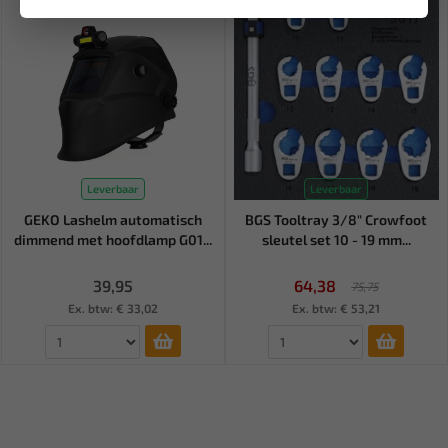
Leverbaar
Leverbaar
GEKO Lashelm automatisch
BGS Tooltray 3/8" Crowfoot
dimmend met hoofdlamp G01...
sleutel set 10 - 19 mm...
39,95
64,38
75,75
Ex. btw: € 33,02
Ex. btw: € 53,21