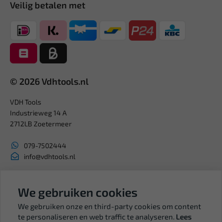
Veilig betalen met
© 2026 Vdhtools.nl
VDH Tools
Industrieweg 14 A
2712LB Zoetermeer
079-7502444
info@vdhtools.nl
KVK: 27327513
BTW: NL819958657B01
We gebruiken cookies
We gebruiken onze en third-party cookies om content
te personaliseren en web traffic te analyseren.
Lees