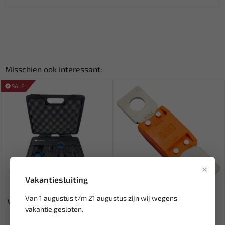
Misschien ook interessant:
SALE!
×
Vakantiesluiting
Leverbaar
Leverbaar
Van 1 augustus t/m 21 augustus zijn wij wegens
WEBER TOOLS Timingset Opel
MTA Zekering Mega 150A
vakantie gesloten.
2.0 CDTI (>2014) WT-269...
MEGAVAL150