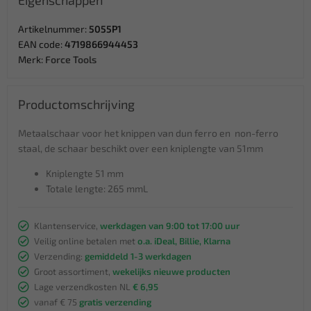
Eigenschappen
Artikelnummer:
5055P1
EAN code:
4719866944453
Merk:
Force Tools
Productomschrijving
Metaalschaar voor het knippen van dun ferro en non-ferro
staal, de schaar beschikt over een kniplengte van 51mm
Kniplengte 51 mm
Totale lengte: 265 mmL
Klantenservice,
werkdagen van 9:00 tot 17:00 uur
Veilig online betalen met
o.a. iDeal, Billie, Klarna
Verzending:
gemiddeld 1-3 werkdagen
Groot assortiment,
wekelijks nieuwe producten
Lage verzendkosten NL
€ 6,95
vanaf € 75
gratis verzending