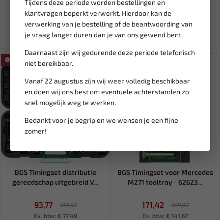
Tijdens deze periode worden bestellingen en
92,05
4,95
108,30
klantvragen beperkt verwerkt. Hierdoor kan de
Ex. btw: € 76,08
Ex. btw: € 4,09
verwerking van je bestelling of de beantwoording van
je vraag langer duren dan je van ons gewend bent.
Daarnaast zijn wij gedurende deze periode telefonisch
SALE!
SALE!
niet bereikbaar.
Vanaf 22 augustus zijn wij weer volledig beschikbaar
en doen wij ons best om eventuele achterstanden zo
snel mogelijk weg te werken.
Bedankt voor je begrip en we wensen je een fijne
zomer!
Leverbaar
Leverbaar
BGS Timingset distributie
BGS Timingset voor Mercedes
gereedschap uitgebreid V...
M271 tooltray - 62623...
93,77
171,42
110,32
201,67
Ex. btw: € 77,49
Ex. btw: € 141,67