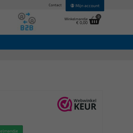
Contact
Mijn account
0
Winkelmandje
€ 0,00
nkelmandje