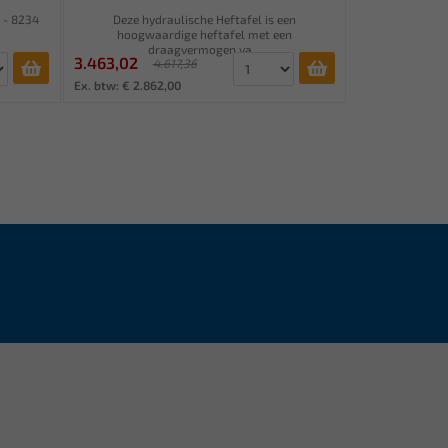
G - 8234
Deze hydraulische Heftafel is een
hoogwaardige heftafel met een
draagvermogen va...
3.463,02
4.617,36
Ex. btw: € 2.862,00