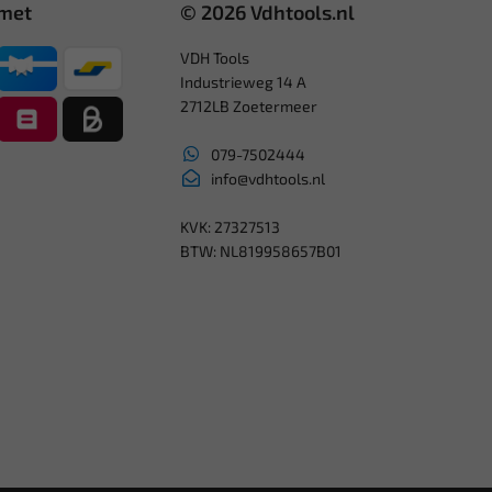
 met
© 2026 Vdhtools.nl
VDH Tools
Industrieweg 14 A
2712LB Zoetermeer
079-7502444
info@vdhtools.nl
KVK: 27327513
BTW: NL819958657B01