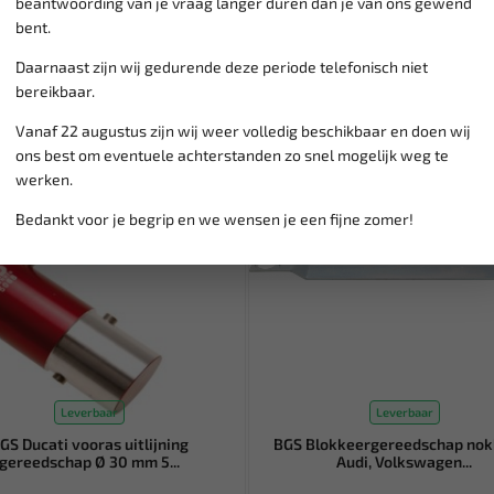
beantwoording van je vraag langer duren dan je van ons gewend
bent.
Daarnaast zijn wij gedurende deze periode telefonisch niet
bereikbaar.
SALE!
Vanaf 22 augustus zijn wij weer volledig beschikbaar en doen wij
ons best om eventuele achterstanden zo snel mogelijk weg te
werken.
Bedankt voor je begrip en we wensen je een fijne zomer!
Leverbaar
Leverbaar
GS Ducati vooras uitlijning
BGS Blokkeergereedschap no
gereedschap Ø 30 mm 5...
Audi, Volkswagen...