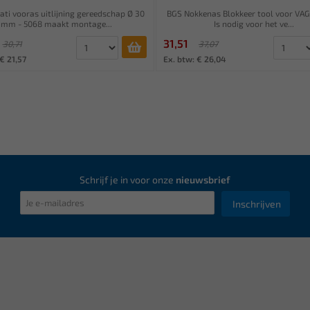
ti vooras uitlijning gereedschap Ø 30
BGS Nokkenas Blokkeer tool voor VA
mm - 5068 maakt montage...
Is nodig voor het ve...
31,51
30,71
37,07
€ 21,57
Ex. btw: € 26,04
Schrijf je in voor onze
nieuwsbrief
Inschrijven