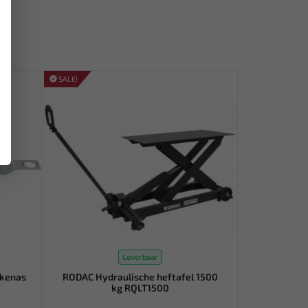
SALE!
Leverbaar
kkenas
RODAC Hydraulische heftafel 1500
kg RQLT1500