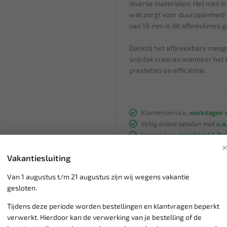
diverse materialen. Het mes i
wat zorgt voor duurzaamheid 
van 18 mm is dit afbreekmes ge
Dankzij het afbreekbare mesg
snijvlak creëren wanneer het h
prestaties en efficiëntie.
Klantenservice,
werkdagen v
Veilig online betalen met
o.a.
Verzending:
gemiddeld 1-3 
Groot assortiment,
wekelijk
Vakantiesluiting
Lage verzendkosten NL
€ 6,
vanaf € 75
gratis verzending
Van 1 augustus t/m 21 augustus zijn wij wegens vakantie
gesloten.
Tijdens deze periode worden bestellingen en klantvragen beperkt
verwerkt. Hierdoor kan de verwerking van je bestelling of de