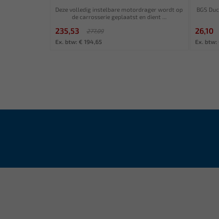
Deze volledig instelbare motordrager wordt op
BGS Duca
de carrosserie geplaatst en dient ...
235,53
26,10
277,09
Ex. btw: € 194,65
Ex. btw: 