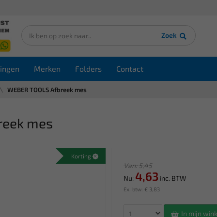
Zoek
ingen
Merken
Folders
Contact
WEBER TOOLS Afbreek mes
reek mes
Korting
Van: 5,45
4,63
Nu:
inc. BTW
Ex. btw: € 3,83
In mijn wi