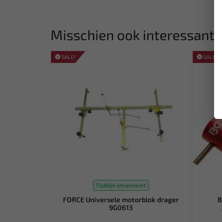
Misschien ook interessant:
SALE!
SALE!
Tijdelijk uitverkocht
FORCE Universele motorblok drager
B
9G0613