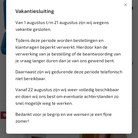
×
Vakantiesluiting
Van 1 augustus t/m 21 augustus zijn wij wegens
vakantie gesloten.
Tijdens deze periode worden bestellingen en
klantvragen beperkt verwerkt. Hierdoor kan de
Tijdelijk
verwerking van je bestelling of de beantwoording van
uitverkocht
Leverbaar
je vraag langer duren dan je van ons gewend bent.
BGS CDI verstuiver / injector
WEBER TOOLS Monteursbed /
trekker set Mercedes...
ligbed voor sleutelen WT...
Daarnaast zijn wij gedurende deze periode telefonisch
niet bereikbaar.
93,36
40,63
109,83
47,80
Vanaf 22 augustus zijn wij weer volledig beschikbaar
Ex. btw: € 77,15
Ex. btw: € 33,58
en doen wij ons best om eventuele achterstanden zo
snel mogelijk weg te werken.
Bedankt voor je begrip en we wensen je een fijne
SALE!
zomer!