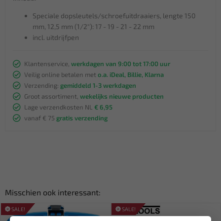
Speciale dopsleutels/schroefuitdraaiers, lengte 150
mm, 12,5 mm (1/2"): 17 - 19 - 21 - 22 mm
incl. uitdrijfpen
Klantenservice,
werkdagen van 9:00 tot 17:00 uur
Veilig online betalen met
o.a. iDeal, Billie, Klarna
Verzending:
gemiddeld 1-3 werkdagen
Groot assortiment,
wekelijks nieuwe producten
Lage verzendkosten NL
€ 6,95
vanaf € 75
gratis verzending
Misschien ook interessant:
SALE!
SALE!