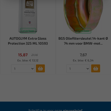
Leverbaar
Leverbaar
AUTOGLYM Extra Gloss
BGS Oliefiltersleutel 14-kant Ø
Protection 325 ML 10593
74 mm voor BMW-mot...
15,87
7,67
21,16
Ex. btw: € 13,12
Ex. btw: € 6,34
Schrijf je in voor onze
nieuwsbrief