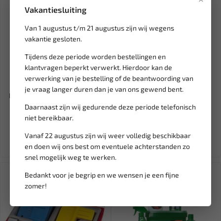
Vakantiesluiting
Van 1 augustus t/m 21 augustus zijn wij wegens
vakantie gesloten.
Tijdens deze periode worden bestellingen en
klantvragen beperkt verwerkt. Hierdoor kan de
Leverbaar
Leverbaar
verwerking van je bestelling of de beantwoording van
LB TOOLS
ZEKERING TYPE JAP-JM 25A
je vraag langer duren dan je van ons gewend bent.
Kentekenplaatschroeven set
(1ST) BL-SL025JM
12-delig LB104...
Daarnaast zijn wij gedurende deze periode telefonisch
niet bereikbaar.
4,95
6,06
Ex. btw: € 4,09
Ex. btw: € 5,01
Vanaf 22 augustus zijn wij weer volledig beschikbaar
en doen wij ons best om eventuele achterstanden zo
snel mogelijk weg te werken.
SALE!
Bedankt voor je begrip en we wensen je een fijne
zomer!