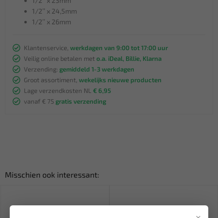
1/2’’ x 23mm
1/2’’ x 24,5mm
1/2’’ x 26mm
Klantenservice,
werkdagen van 9:00 tot 17:00 uur
Veilig online betalen met
o.a. iDeal, Billie, Klarna
Verzending:
gemiddeld 1-3 werkdagen
Groot assortiment,
wekelijks nieuwe producten
Lage verzendkosten NL
€ 6,95
vanaf € 75
gratis verzending
Misschien ook interessant:
×