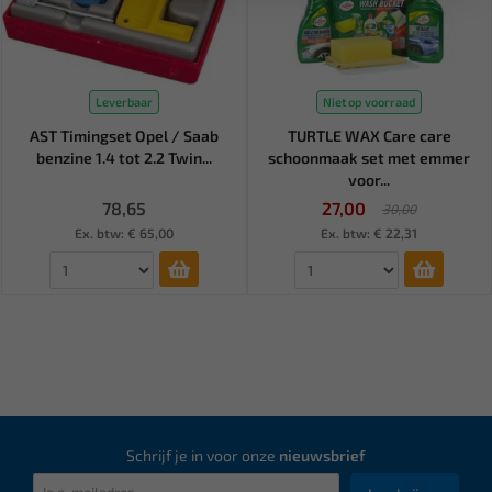
Leverbaar
Niet op voorraad
AST Timingset Opel / Saab
TURTLE WAX Care care
benzine 1.4 tot 2.2 Twin...
schoonmaak set met emmer
voor...
78,65
27,00
30,00
Ex. btw: € 65,00
Ex. btw: € 22,31
Schrijf je in voor onze
nieuwsbrief