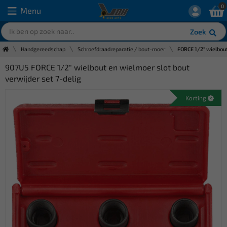
0
Menu
Zoek
Handgereedschap
Schroefdraadreparatie / bout-moer
FORCE 1/2" wielbout
907U5 FORCE 1/2" wielbout en wielmoer slot bout
verwijder set 7-delig
Korting