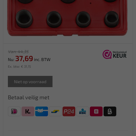
Van: 44,35
37,69
Nu:
inc. BTW
Ex. btw: € 31,15
Niet op voorraad
Betaal veilig met