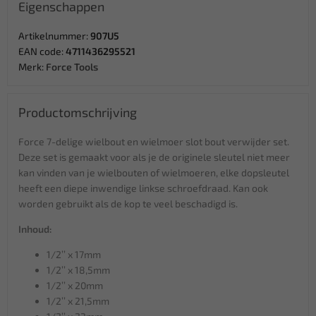
Eigenschappen
Artikelnummer:
907U5
EAN code:
4711436295521
Merk:
Force Tools
Productomschrijving
Force 7-delige wielbout en wielmoer slot bout verwijder set.
Deze set is gemaakt voor als je de originele sleutel niet meer
kan vinden van je wielbouten of wielmoeren, elke dopsleutel
heeft een diepe inwendige linkse schroefdraad. Kan ook
worden gebruikt als de kop te veel beschadigd is.
Inhoud:
1/2’’ x 17mm
1/2’’ x 18,5mm
1/2’’ x 20mm
1/2’’ x 21,5mm