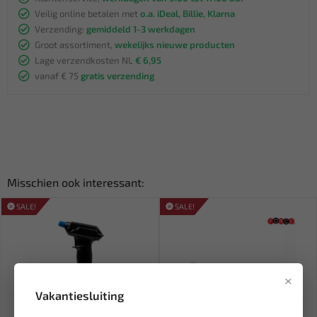
Veilig online betalen met
o.a. iDeal, Billie, Klarna
Verzending:
gemiddeld 1-3 werkdagen
Groot assortiment,
wekelijks nieuwe producten
Lage verzendkosten NL
€ 6,95
vanaf € 75
gratis verzending
Misschien ook interessant:
SALE!
SALE!
×
Vakantiesluiting