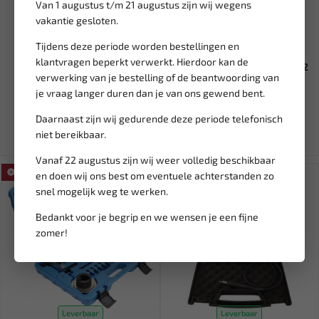
Van 1 augustus t/m 21 augustus zijn wij wegens
vakantie gesloten.
Leverbaar
Leverbaar
Tijdens deze periode worden bestellingen en
E-SPRAY 1 Liter elektrische
FORCE Machinesleutel
klantvragen beperkt verwerkt. Hierdoor kan de
vloeistofspuit WT-9035
slagsteeksleutel 42mm 79142
verwerking van je bestelling of de beantwoording van
je vraag langer duren dan je van ons gewend bent.
61,20
31,37
72,00
36,91
Ex. btw: € 50,58
Ex. btw: € 25,93
Daarnaast zijn wij gedurende deze periode telefonisch
niet bereikbaar.
Vanaf 22 augustus zijn wij weer volledig beschikbaar
SALE!
en doen wij ons best om eventuele achterstanden zo
snel mogelijk weg te werken.
Bedankt voor je begrip en we wensen je een fijne
zomer!
Leverbaar
Leverbaar