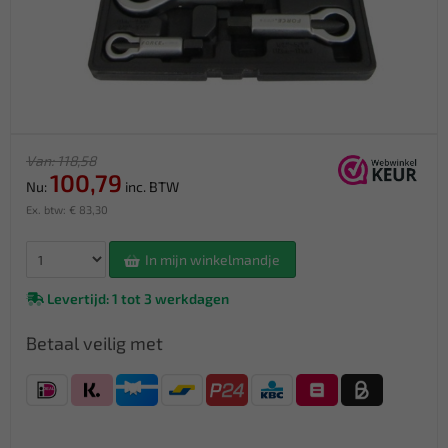
Van: 118,58
100,79
Nu:
inc. BTW
Ex. btw: € 83,30
In mijn winkelmandje
Levertijd: 1 tot 3 werkdagen
Betaal veilig met