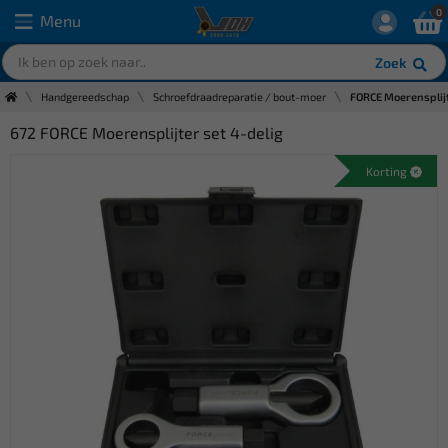
0
Menu
Zoek
Handgereedschap
Schroefdraadreparatie / bout-moer
FORCE Moerensplijt
672 FORCE Moerensplijter set 4-delig
Korting