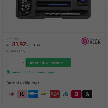
Van: 96,38
81,92
Nu:
inc. BTW
Ex. btw: € 67,70
In mijn winkelmandje
Levertijd: 1 tot 3 werkdagen
Betaal veilig met