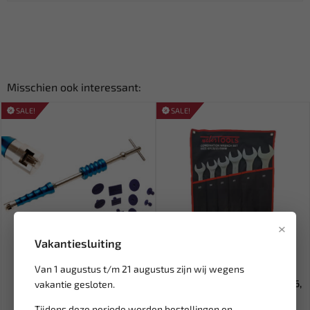
Misschien ook interessant:
SALE!
SALE!
×
Vakantiesluiting
Leverbaar
Leverbaar
Van 1 augustus t/m 21 augustus zijn wij wegens
BGS Uitdeuk slaghamer set
WEBER TOOLS
865-6
Steekringsleutel set 33, 34, 36,
vakantie gesloten.
41,...
Tijdens deze periode worden bestellingen en