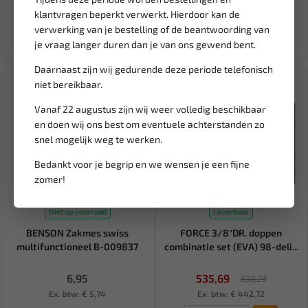
72,33
92,46
85,10
108,78
klantvragen beperkt verwerkt. Hierdoor kan de
Ex. btw: € 59,78
Ex. btw: € 76,42
verwerking van je bestelling of de beantwoording van
je vraag langer duren dan je van ons gewend bent.
Daarnaast zijn wij gedurende deze periode telefonisch
SALE!
niet bereikbaar.
Vanaf 22 augustus zijn wij weer volledig beschikbaar
en doen wij ons best om eventuele achterstanden zo
snel mogelijk weg te werken.
Bedankt voor je begrip en we wensen je een fijne
zomer!
Niet op voorraad
Leverbaar
BENSON Zakmes swiss
FORCE 3/8"DR. doppen
multifunctioneel B-009837
combinatie set (EVA) 98-deli...
6,95
535,69
630,23
Ex. btw: € 5,74
Ex. btw: € 442,72