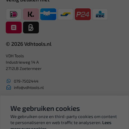
© 2026 Vdhtools.nl
VDH Tools
Industrieweg 14 A
2712LB Zoetermeer
079-7502444
info@vdhtools.nl
KVK: 27327513
BTW: NL819958657B01
We gebruiken cookies
We gebruiken onze en third-party cookies om content
te personaliseren en web traffic te analyseren.
Lees
meer over cookies