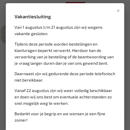
SALE!
×
Vakantiesluiting
Van 1 augustus t/m 21 augustus zijn wij wegens
vakantie gesloten.
Tijdens deze periode worden bestellingen en
klantvragen beperkt verwerkt. Hierdoor kan de
verwerking van je bestelling of de beantwoording van
je vraag langer duren dan je van ons gewend bent.
Leverbaar
Leverbaar
YATO Waterpomp blokeer
FORCE Universele trekker
Daarnaast zijn wij gedurende deze periode telefonisch
sleutel Volkswagen en Audi...
voor o.a. stuurkogels en...
niet bereikbaar.
Vanaf 22 augustus zijn wij weer volledig beschikbaar
14,94
29,21
34,36
en doen wij ons best om eventuele achterstanden zo
Ex. btw: € 12,35
Ex. btw: € 24,14
snel mogelijk weg te werken.
Bedankt voor je begrip en we wensen je een fijne
zomer!
SALE!