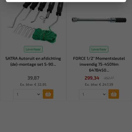
Leverbaar
Leverbaar
SATRA Autoruit en afdichting
FORCE 1/2" Momentsleutel
(de)-montage set S-90...
inwendig 75-450Nm
647B450...
39,87
299,34
352,17
Ex. btw: € 32,95
Ex. btw: € 247,39