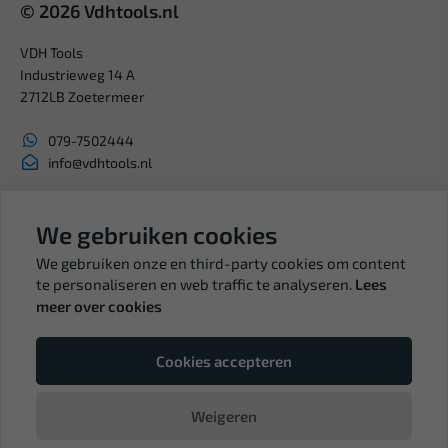
© 2026 Vdhtools.nl
VDH Tools
Industrieweg 14 A
2712LB Zoetermeer
079-7502444
info@vdhtools.nl
KVK: 27327513
BTW: NL819958657B01
We gebruiken cookies
We gebruiken onze en third-party cookies om content
te personaliseren en web traffic te analyseren.
Lees
meer over cookies
Volg ons
Cookies accepteren
Weigeren
© Copyright VDH Tools 2026 - een webshop van