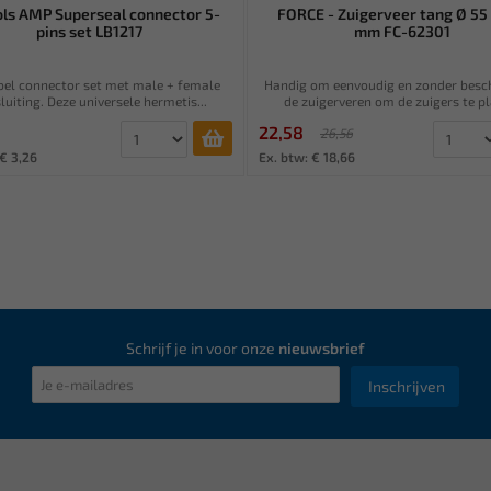
ols AMP Superseal connector 5-
FORCE - Zuigerveer tang Ø 55 
pins set LB1217
mm FC-62301
bel connector set met male + female
Handig om eenvoudig en zonder besc
luiting. Deze universele hermetis...
de zuigerveren om de zuigers te pla
22,58
26,56
 € 3,26
Ex. btw: € 18,66
Schrijf je in voor onze
nieuwsbrief
Inschrijven