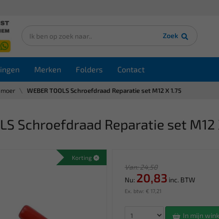
Zoek
ingen
Merken
Folders
Contact
-moer
WEBER TOOLS Schroefdraad Reparatie set M12 X 1.75
 Schroefdraad Reparatie set M12 X
Korting
Van: 24,50
20,83
Nu:
inc. BTW
Ex. btw: € 17,21
In mijn wi