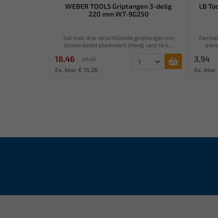
WEBER TOOLS Griptangen 3-delig
LB To
220 mm WT-9G250
Set met drie verschillende griptangen om
Een ka
bijvoorbeeld plaatwerk stevig vast te k...
aans
18,46
3,94
21,72
Ex. btw: € 15,26
Ex. btw: