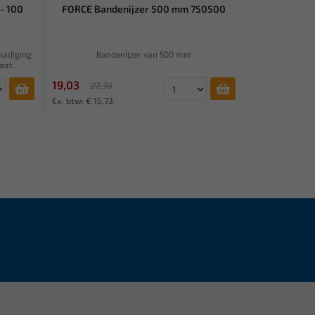
- 100
FORCE Bandenijzer 500 mm 750500
hadiging
Bandenijzer van 500 mm
at...
19,03
22,38
Ex. btw: € 15,73