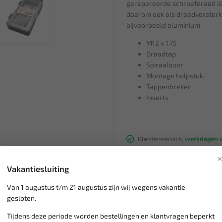
gerepareerde schroefdraad is b
daarom ook als draadversterk
bijvoorbeeld aluminium.
M12 x 1.75
Draadtap
Spiraalboor
Montage hulpstuk
Tappenbreker
Inserts
Klantenservice,
werkdagen v
Veilig online betalen met
o.a.
Verzending:
gemiddeld 1-3 
Vakantiesluiting
Groot assortiment,
wekelijk
Lage verzendkosten NL
€ 6,
Van 1 augustus t/m 21 augustus zijn wij wegens vakantie
vanaf € 75
gratis verzending
gesloten.
Tijdens deze periode worden bestellingen en klantvragen beperkt