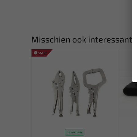
Misschien ook interessant:
SALE!
Leverbaar