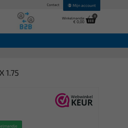
Contact
Mijn account
0
Winkelmandje
€ 0,00
 1.75
nkelmandje