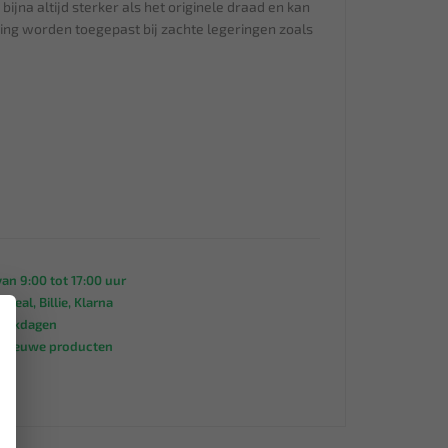
ijna altijd sterker als het originele draad en kan
ing worden toegepast bij zachte legeringen zoals
an 9:00 tot 17:00 uur
 iDeal, Billie, Klarna
×
werkdagen
s nieuwe producten
95