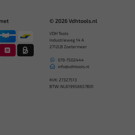
 met
© 2026 Vdhtools.nl
VDH Tools
Industrieweg 14 A
2712LB Zoetermeer
079-7502444
info@vdhtools.nl
KVK: 27327513
BTW: NL819958657B01