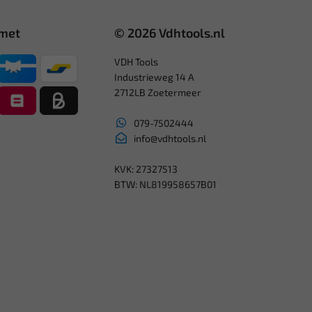
 met
© 2026 Vdhtools.nl
VDH Tools
Industrieweg 14 A
2712LB Zoetermeer
079-7502444
info@vdhtools.nl
KVK: 27327513
BTW: NL819958657B01