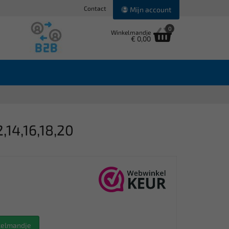
Contact
Mijn account
0
Winkelmandje
€ 0,00
14,16,18,20
nkelmandje