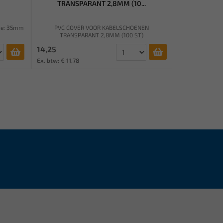
TRANSPARANT 2,8MM (10...
gte: 35mm
PVC COVER VOOR KABELSCHOENEN
TRANSPARANT 2,8MM (100 ST)
14,25
Ex. btw: € 11,78