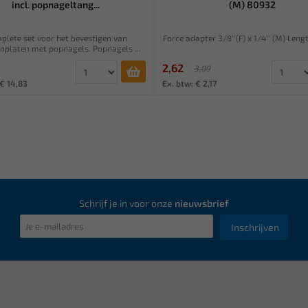
incl. popnageltang...
(M) 80932
plete set voor het bevestigen van
Force adapter 3/8''(F) x 1/4'' (M) Len
nplaten met popnagels. Popnagels ...
2,62
3,09
 € 14,83
Ex. btw: € 2,17
Schrijf je in voor onze
nieuwsbrief
Inschrijven