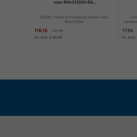
voor RA4313504 RA...
RODAC 5 losse schraapblad messen voor
Com
RA4313504.
kenteke
116,16
17,94
154,88
Ex. btw: € 96,00
Ex. btw: