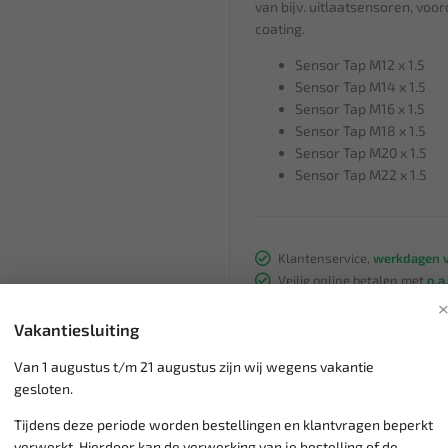
van bijv. uitlaatsensoren, voo
coating.
Sensor Tap M12 x 1.5
Sensor Tap M14 x 1.5
Sensor Tap M16 x 1.5
Sensor Tap M18 x 1.5
Sensor Tap M20 x 1.5
Sensor Tap M22 x 1.5
Klantenservice,
werkdagen v
Veilig online betalen met
o.a.
Verzending:
gemiddeld 1-3 
Groot assortiment,
wekelijk
Vakantiesluiting
Lage verzendkosten NL
€ 6,
Van 1 augustus t/m 21 augustus zijn wij wegens vakantie
vanaf € 75
gratis verzending
gesloten.
Tijdens deze periode worden bestellingen en klantvragen beperkt
verwerkt. Hierdoor kan de verwerking van je bestelling of de