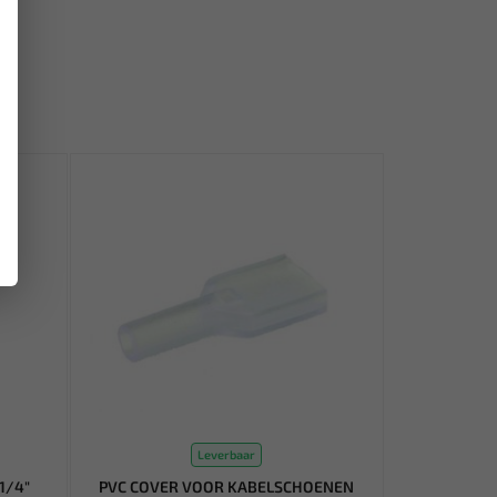
Leverbaar
 1/4"
PVC COVER VOOR KABELSCHOENEN