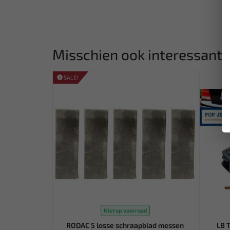
Misschien ook interessant:
SALE!
Niet op voorraad
RODAC 5 losse schraapblad messen
LB 