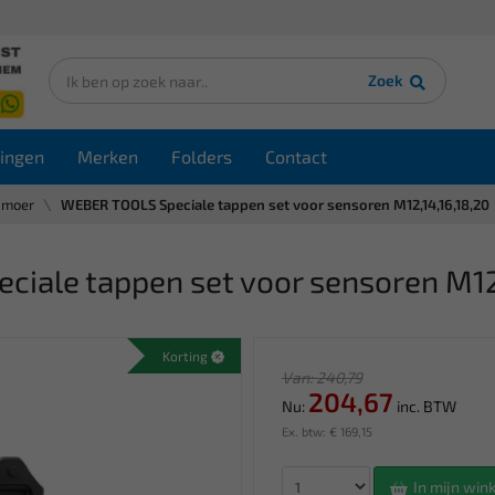
Zoek
ingen
Merken
Folders
Contact
-moer
WEBER TOOLS Speciale tappen set voor sensoren M12,14,16,18,20
ale tappen set voor sensoren M12,
Korting
Van: 240,79
204,67
Nu:
inc. BTW
Ex. btw: € 169,15
In mijn wi