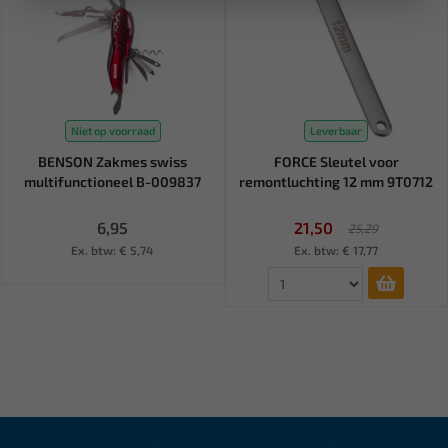
Niet op voorraad
Leverbaar
BENSON Zakmes swiss
FORCE Sleutel voor
multifunctioneel B-009837
remontluchting 12 mm 9T0712
6,95
21,50
25,29
Ex. btw: € 5,74
Ex. btw: € 17,77