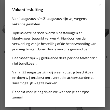
×
Vakantiesluiting
Van 1 augustus t/m 21 augustus zijn wij wegens
vakantie gesloten.
Tijdens deze periode worden bestellingen en
klantvragen beperkt verwerkt. Hierdoor kan de
verwerking van je bestelling of de beantwoording van
Niet op voorraad
Leverbaar
je vraag langer duren dan je van ons gewend bent.
JBM 1/2" Spline / 12-kant M16
RODAC Premium potkrik
dopsleutel 55 mm lan...
telescopisch 20 ton RQBJTR20
Daarnaast zijn wij gedurende deze periode telefonisch
niet bereikbaar.
6,53
783,17
1.044,23
Vanaf 22 augustus zijn wij weer volledig beschikbaar
Ex. btw: € 5,40
Ex. btw: € 647,25
en doen wij ons best om eventuele achterstanden zo
snel mogelijk weg te werken.
Bedankt voor je begrip en we wensen je een fijne
SALE!
zomer!