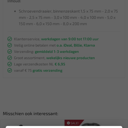
Inhoud:
Schroevendraaier, binnenzeskant 1,5 x 75 mm - 2,0 x 75
mm - 2,5 x 75 mm - 3,0 x 100 mm - 4,0 x 100 mm - 5,0 x
150 mm - 6,0 x 150 mm - 8,0 x 200 mm
Klantenservice,
werkdagen van 9:00 tot 17:00 uur
Veilig online betalen met
o.a. iDeal, Billie, Klarna
Verzending:
gemiddeld 1-3 werkdagen
Groot assortiment,
wekelijks nieuwe producten
Lage verzendkosten NL
€ 6,95
vanaf € 75
gratis verzending
Misschien ook interessant:
SALE!