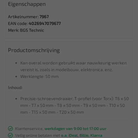
Eigenschappen
Artikelnummer:
7967
EAN code:
4026947079677
Merk:
BGS Technic
Productomschrijving
Kan overal worden gebruikt waar nauwkeurig werken
vereist is, zoals in modelbouw, elektronica, enz.
Werklengte: 50 mm
Inhoud:
Precisie-schroevendraaier, T-profiel (voor Torx): T6 x 50
mm - T7 x 50 mm - T8 x 50 mm - T9 x 50 mm - T10 x 50
mm - T15 x 50 mm - T20 x 50 mm
Klantenservice,
werkdagen van 9:00 tot 17:00 uur
Veilig online betalen met
o.a. iDeal, Billie, Klarna