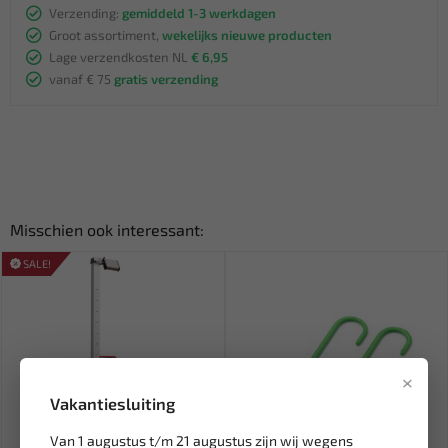
Verzending:
gemiddeld 1-3 werkdagen
Groot assortiment,
wekelijks nieuwe producten
Lage verzendkosten NL
€ 6,95
vanaf € 75
gratis verzending
Misschien ook interessant:
SALE!
×
Vakantiesluiting
Van 1 augustus t/m 21 augustus zijn wij wegens