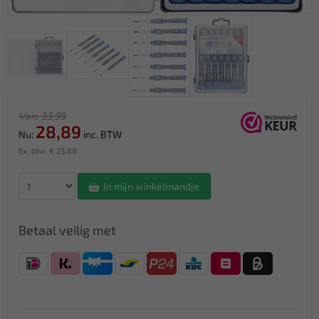
Van: 33,99
28,89
Nu:
inc. BTW
Ex. btw: € 23,88
In mijn winkelmandje
Betaal veilig met