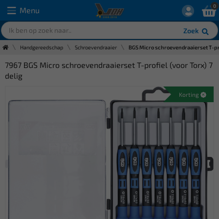
0
Menu
Zoek
Handgereedschap
Schroevendraaier
BGS Micro schroevendraaierset T-prof
7967 BGS Micro schroevendraaierset T-profiel (voor Torx) 7
delig
Korting