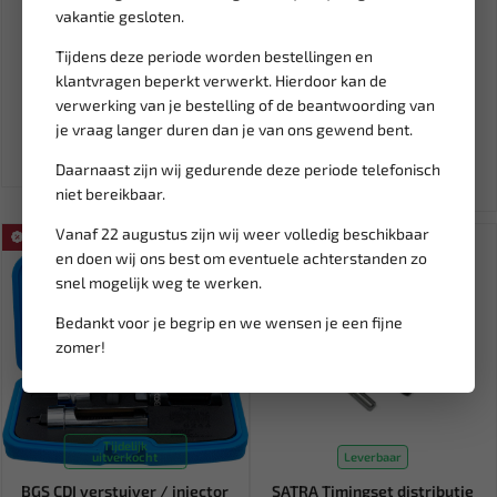
Tijdelijk
vakantie gesloten.
uitverkocht
Leverbaar
RODAC
WEBER TOOLS 2-Delig set
Tijdens deze periode worden bestellingen en
Koplampafstelapparaat
remklauw haken WT-8488
klantvragen beperkt verwerkt. Hierdoor kan de
digitaal + laser Tüv R...
verwerking van je bestelling of de beantwoording van
3.842,96
9,62
3.993,00
je vraag langer duren dan je van ons gewend bent.
Ex. btw: € 3.176,00
Ex. btw: € 7,95
Daarnaast zijn wij gedurende deze periode telefonisch
niet bereikbaar.
Vanaf 22 augustus zijn wij weer volledig beschikbaar
SALE!
en doen wij ons best om eventuele achterstanden zo
snel mogelijk weg te werken.
Bedankt voor je begrip en we wensen je een fijne
zomer!
Tijdelijk
uitverkocht
Leverbaar
BGS CDI verstuiver / injector
SATRA Timingset distributie