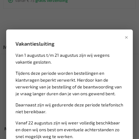
vanaf € 75
gratis verzending
×
Vakantiesluiting
Misschien ook interessant:
Van 1 augustus t/m 21 augustus zijn wij wegens
SALE!
vakantie gesloten.
Tijdens deze periode worden bestellingen en
klantvragen beperkt verwerkt. Hierdoor kan de
verwerking van je bestelling of de beantwoording van
je vraag langer duren dan je van ons gewend bent.
Daarnaast zijn wij gedurende deze periode telefonisch
niet bereikbaar.
Leverbaar
Leverbaar
Vanaf 22 augustus zijn wij weer volledig beschikbaar
MAGNA 1/4" Hybrid impact bit
WEBER TOOLS Bout &
en doen wij ons best om eventuele achterstanden zo
Philips PH2 (3st) 232...
Draadeind verwijderaar set
snel mogelijk weg te werken.