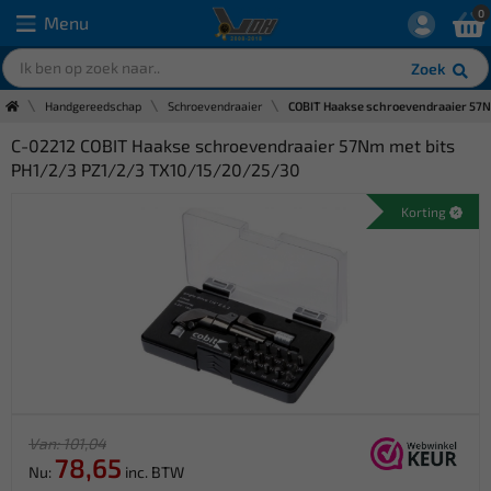
0
Menu
Zoek
Handgereedschap
Schroevendraaier
COBIT Haakse schroevendraaier 57
C-02212 COBIT Haakse schroevendraaier 57Nm met bits
PH1/2/3 PZ1/2/3 TX10/15/20/25/30
Korting
Van: 101,04
78,65
Nu:
inc. BTW