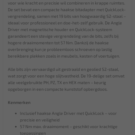
voor wie kracht en precisie wil combineren in krappe ruimtes.
De set bevat een compacte haakse bitadapter met QuickLock-
vergrendeling, samen met 19 bits van hoogwaardig S2-staal –
ideaal voor professioneel en doe-het-zelf gebruik. De Angle
Driver met magnetische houder en QuickLock-systeem
garandeert een stevige vergrendeling van de bits, zelfs bij
hogere draaimomenten tot 57 Nm. Dankzij de haakse
overbrenging kun je probleemloos schroeven op lastig
bereikbare plekken zoals in meubels, kasten of voertuigen.
Alle bits zijn vervaardigd uit gestraald en geolied S2-staal,
wat zorgt voor een hoge slijtvastheid. De 19-delige set omvat
alle veelgebruikte PH, PZ, TX en HEX maten – keurig
opgeborgen in een compacte kunststof opbergdoos.
Kenmerken
Inclusief haakse Angle Driver met QuickLock – voor
precisie en veiligheid
57 Nm max. draaimoment – geschikt voor krachtige
toepassingen