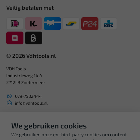
Veilig betalen met
© 2026 Vdhtools.nl
VDH Tools
Industrieweg 14 A
2712LB Zoetermeer
079-7502444
info@vdhtools.nl
KVK: 27327513
BTW: NL819958657B01
We gebruiken cookies
We gebruiken onze en third-party cookies om content