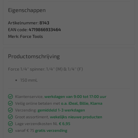
Eigenschappen
Artikelnummer:
8143
EAN code:
4719866933464
Merk:
Force Tools
Productomschrijving
Force 1/4'' spinner. 1/4'' (M) & 1/4'' (F)
150 mmL
Klantenservice,
werkdagen van 9:00 tot 17:00 uur
Veilig online betalen met
o.a. iDeal, Billie, Klarna
Verzending:
gemiddeld 1-3 werkdagen
Groot assortiment,
wekelijks nieuwe producten
Lage verzendkosten NL
€ 6,95
vanaf € 75
gratis verzending