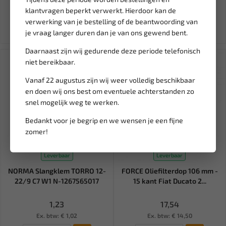
28,86
40,63
47,80
klantvragen beperkt verwerkt. Hierdoor kan de
Ex. btw: € 23,85
Ex. btw: € 33,58
verwerking van je bestelling of de beantwoording van
je vraag langer duren dan je van ons gewend bent.
Daarnaast zijn wij gedurende deze periode telefonisch
niet bereikbaar.
Vanaf 22 augustus zijn wij weer volledig beschikbaar
en doen wij ons best om eventuele achterstanden zo
snel mogelijk weg te werken.
Bedankt voor je begrip en we wensen je een fijne
zomer!
Leverbaar
Leverbaar
NORMA Slangklem TORRO 12-
FORCE Oliefilterdop 106 mm -
22/9 C7 W1 N-1267565017
15 kant Fiat Ducato 2...
1,23
17,54
Ex. btw: € 1,02
Ex. btw: € 14,50