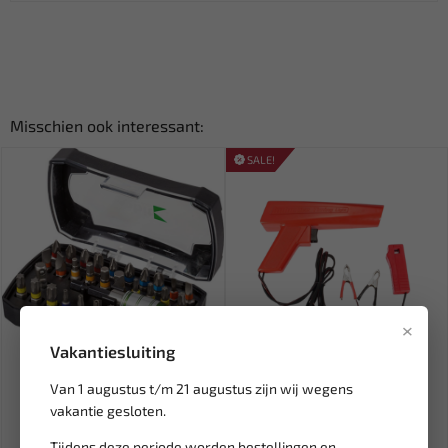
Misschien ook interessant:
SALE!
×
Vakantiesluiting
Leverbaar
Leverbaar
Van 1 augustus t/m 21 augustus zijn wij wegens
COBIT Bitset + bithouder 32-
WEBER TOOLS Stroboscoop
delig allrounder met k...
timinglamp WT-111023
vakantie gesloten.
Tijdens deze periode worden bestellingen en