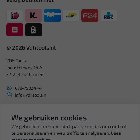
© 2026 Vdhtools.nl
VDH Tools
Industrieweg 14 A
2712LB Zoetermeer
079-7502444
info@vdhtools.nl
KVK: 27327513
BTW: NL819958657B01
We gebruiken cookies
We gebruiken onze en third-party cookies om content
te personaliseren en web traffic te analyseren.
Lees
meer over cookies