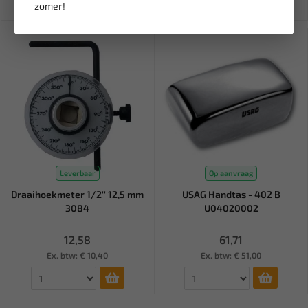
zomer!
Leverbaar
Op aanvraag
Draaihoekmeter 1/2'' 12,5 mm
USAG Handtas - 402 B
3084
U04020002
12,58
61,71
Ex. btw: € 10,40
Ex. btw: € 51,00