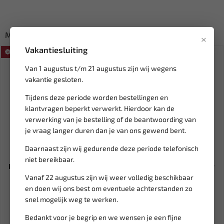
Misschien ook interessant:
×
Vakantiesluiting
SALE!
SALE!
Van 1 augustus t/m 21 augustus zijn wij wegens
vakantie gesloten.
Tijdens deze periode worden bestellingen en
klantvragen beperkt verwerkt. Hierdoor kan de
verwerking van je bestelling of de beantwoording van
je vraag langer duren dan je van ons gewend bent.
Daarnaast zijn wij gedurende deze periode telefonisch
Leverbaar
Leverbaar
niet bereikbaar.
RODAC Kabelhaspel 50 meter
FORCE Dop voor de olie filter
RA88500
van Mercedes 46 mm 6...
Vanaf 22 augustus zijn wij weer volledig beschikbaar
en doen wij ons best om eventuele achterstanden zo
228,69
51,27
snel mogelijk weg te werken.
450,12
60,32
Ex. btw: € 189,00
Ex. btw: € 42,37
Bedankt voor je begrip en we wensen je een fijne