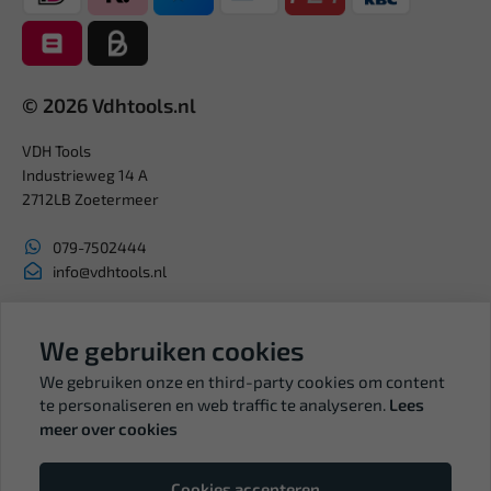
© 2026 Vdhtools.nl
VDH Tools
Industrieweg 14 A
2712LB Zoetermeer
079-7502444
info@vdhtools.nl
KVK: 27327513
BTW: NL819958657B01
We gebruiken cookies
We gebruiken onze en third-party cookies om content
te personaliseren en web traffic te analyseren.
Lees
meer over cookies
Volg ons
Cookies accepteren